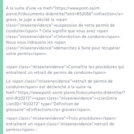
Seniors
À la suite d'une <a href="https://www.pont-saint-
pierre.fr/documents-didentite/?xml=R52056">infraction</a>
Transports
grave, le juge a décidé la <span
class="miseenevidence">suspension de votre permis de
conduire</span> ? Cela signifie que vous avez <span
Voirie et espace public
class="miseenevidence">l'interdiction de conduire</span>.
Nous vous indiquons les <span
class="miseenevidence">démarches à faire pour récupérer
votre permis</span>.
<span class="miseenevidence">Connaître les procédures qui
entraînent un retrait de permis de conduire</span>
Le <span class="miseenevidence">retrait de permis de
conduire</span> est déclenché à la suite <a
href="https://www.pont-saint-pierre.fr/documents-didentite/?
xml=R10272"><span class="miseenevidence"><LienIntra
LienID="R10272" type="Définition de
glossaire">d'infractions</a> graves</span>.
<span class="miseenevidence">Trois procédures</span>
entraînent un <span class="miseenevidence">retrait de
permis</span> :