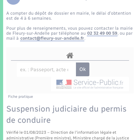
Enfants – Jeunes
Tourisme
Travaux - Autorisation d’occupation de l’espace
public
A compter du dépôt de dossier en mairie, le délai d’obtention
Transports scolaires
Mariage – PACS
Compétences
Etat-civil - Papiers - Citoyenneté
est de 4 à 6 semaines.
Pour plus de renseignements, vous pouvez contacter la mairie
Parrainage civil
Plan interactif
de Fleury-sur-Andelle par téléphone au
02 32 49 00 59
, ou par
Logement - Urbanisme
mail à
contact@fleury-sur-andelle.fr
.
Recensement
Présentation de la commune
Loisirs
Patrimoine – Histoire
Nouvel habitant
Publications
Numérique
Fiche pratique
La Communauté de communes
Organisation d’événement
Suspension judiciaire du permis
de conduire
Sécurité - Prévention
Vérifié le 01/08/2023 – Direction de l'information légale et
administrative (Première ministre), Ministère chargé de la justice