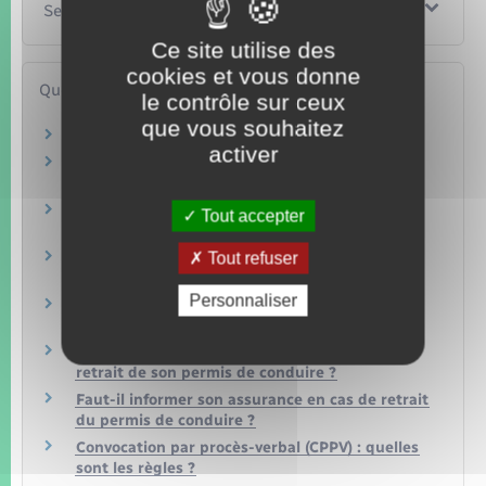
Services en ligne et formulaires
Ce site utilise des
cookies et vous donne
Questions ? Réponses !
le contrôle sur ceux
que vous souhaitez
Retrait de permis : quelles sont les règles ?
activer
Solde du permis de conduire : comment
connaître son nombre de points ?
Permis de conduire à points : comment faire
Tout accepter
une réclamation ?
Tout refuser
Qui doit conduire avec un éthylotest
antidémarrage (EAD) ?
Personnaliser
Permis de conduire : comment passer le code
(épreuve théorique commune ou ETG) ?
Un salarié peut-il être licencié à cause du
retrait de son permis de conduire ?
Faut-il informer son assurance en cas de retrait
du permis de conduire ?
Convocation par procès-verbal (CPPV) : quelles
sont les règles ?