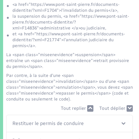
<a href="https://www.pont-saint-pierre.fr/documents-
didentite/?xml=F1704">l'invalidation du permis</a>,
la suspension du permis, <a href="https://www.pont-saint-
pierre.fr/documents-didentite/?
xml=F14836">administrative </a>ou judiciaire,
et <a href="https://www.pont-saint-pierre.fr/documents-
didentite/?xml=F21774">l'annulation judiciaire du
permis</a>.
La <span class="miseenevidence">suspension</span>
entraîne un <span class="miseenevidence">retrait provisoire
du permis</span>.
Par contre, à la suite d'une <span
class="miseenevidence">invalidation</span> ou d'une <span
class="miseenevidence">annulation</span>, vous devez <span
class="miseenevidence">repasser le permis</span> (code et
conduite ou seulement le code).
Tout replier
Tout déplier
Restituer le permis de conduire