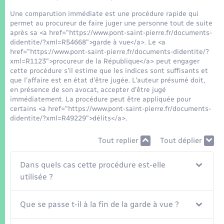
Seniors
Une comparution immédiate est une procédure rapide qui
permet au procureur de faire juger une personne tout de suite
Transports
après sa <a href="https://www.pont-saint-pierre.fr/documents-
didentite/?xml=R54668">garde à vue</a>. Le <a
href="https://www.pont-saint-pierre.fr/documents-didentite/?
Voirie et espace public
xml=R1123">procureur de la République</a> peut engager
cette procédure s'il estime que les indices sont suffisants et
que l'affaire est en état d'être jugée. L'auteur présumé doit,
en présence de son avocat, accepter d'être jugé
immédiatement. La procédure peut être appliquée pour
certains <a href="https://www.pont-saint-pierre.fr/documents-
didentite/?xml=R49229">délits</a>.
Tout replier
Tout déplier
Dans quels cas cette procédure est-elle
utilisée ?
Que se passe t-il à la fin de la garde à vue ?