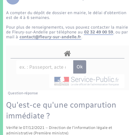
Enfants – Jeunes
Tourisme
Travaux - Autorisation d’occupation de l’espace
public
A compter du dépôt de dossier en mairie, le délai d’obtention
Transports scolaires
Mariage – PACS
Compétences
Etat-civil - Papiers - Citoyenneté
est de 4 à 6 semaines.
Pour plus de renseignements, vous pouvez contacter la mairie
Parrainage civil
Plan interactif
de Fleury-sur-Andelle par téléphone au
02 32 49 00 59
, ou par
Logement - Urbanisme
mail à
contact@fleury-sur-andelle.fr
.
Recensement
Présentation de la commune
Loisirs
Patrimoine – Histoire
Nouvel habitant
Publications
Numérique
Question-réponse
La Communauté de communes
Organisation d’événement
Qu'est-ce qu'une comparution
immédiate ?
Sécurité - Prévention
Vérifié le 07/12/2021 – Direction de l'information légale et
administrative (Première ministre)