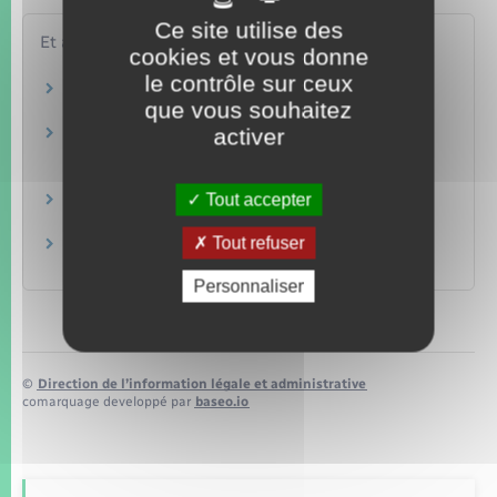
Ce site utilise des
Et aussi
cookies et vous donne
le contrôle sur ceux
Garde à vue
que vous souhaitez
Justice
activer
Déroulement d'une affaire devant le tribunal
correctionnel
Justice
Tout accepter
Aide juridictionnelle
Justice
Tout refuser
Faire appel d'un jugement civil ou pénal
Justice
Personnaliser
©
Direction de l’information légale et administrative
comarquage developpé par
baseo.io