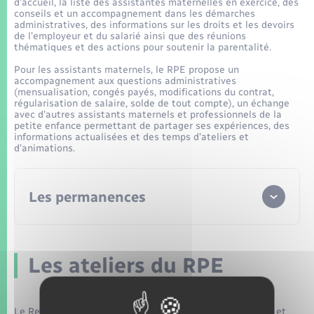
Seniors
d’accueil, la liste des assistantes maternelles en exercice, des
conseils et un accompagnement dans les démarches
administratives, des informations sur les droits et les devoirs
de l’employeur et du salarié ainsi que des réunions
Transports
thématiques et des actions pour soutenir la parentalité.
Pour les assistants maternels, le RPE propose un
accompagnement aux questions administratives
Voirie et espace public
(mensualisation, congés payés, modifications du contrat,
régularisation de salaire, solde de tout compte), un échange
avec d’autres assistants maternels et professionnels de la
petite enfance permettant de partager ses expériences, des
informations actualisées et des temps d’ateliers et
d’animations.
Les permanences
Les ateliers du RPE
Le Relais petite enfance La Marelle propose des ateliers et