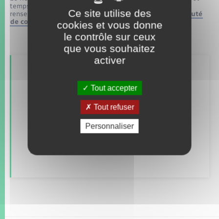
temps d’éveil tout au long de l’année. Pour plus de
Ce site utilise des
renseignements, rendez-vous sur
le site de la Communauté
de communes
.
cookies et vous donne
le contrôle sur ceux
que vous souhaitez
activer
Retrouvez aussi
Tout accepter
Tout refuser
Ecole
Personnaliser
Enfance
Jeunesse