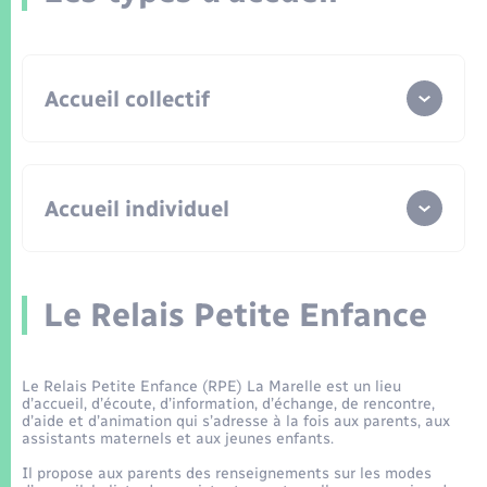
Enfants – Jeunes
Tourisme
Travaux - Autorisation d’occupation de l’espace
public
Transports scolaires
Mariage – PACS
Compétences
Etat-civil - Papiers - Citoyenneté
Leaflet
|
©
OpenStreetMap
contributors
Accueil collectif
Parrainage civil
Plan interactif
Logement - Urbanisme
Recensement
Présentation de la commune
Loisirs
Accueil individuel
Patrimoine – Histoire
Nouvel habitant
Publications
La crèche
Récré-Andelle
à Romilly-sur-Andelle
Numérique
Le Relais Petite Enfance
La crèche
L’Oisillon
à Vandrimare
La Communauté de communes
La halte-garderie
Le Jardin des Familles
à
Organisation d’événement
Perriers-sur-Andelle
Le Relais Petite Enfance (RPE) La Marelle est un lieu
d’accueil, d’écoute, d’information, d’échange, de rencontre,
Pour inscrire votre enfant aux accueils collectifs
d’aide et d’animation qui s’adresse à la fois aux parents, aux
de votre choix, rendez-vous sur le Portail
Sécurité - Prévention
assistants maternels et aux jeunes enfants.
Famille.
mon-enfant.fr
Il propose aux parents des renseignements sur les modes