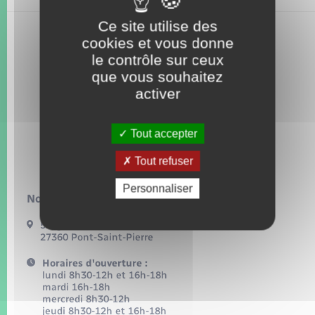
Seniors
Ce site utilise des
cookies et vous donne
Transports
le contrôle sur ceux
que vous souhaitez
Voirie et espace public
activer
Tout accepter
Tout refuser
Personnaliser
Nous contacter :
54, grande rue
27360 Pont-Saint-Pierre
Horaires d'ouverture :
lundi 8h30-12h et 16h-18h
mardi 16h-18h
mercredi 8h30-12h
jeudi 8h30-12h et 16h-18h