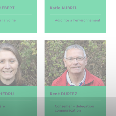
HEBERT
Katie
AUBRIL
à la voirie
Adjointe à l’environnement
HEDRU
René
DURIEZ
ère
Conseiller – délégation
communication