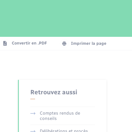
Parrainage civil
Plan interactif
Logement - Urbanisme
Publications
Convertir en .PDF
Imprimer la page
Numérique
Seniors
Retrouvez aussi
Comptes rendus de
conseils
Délibérations et procès