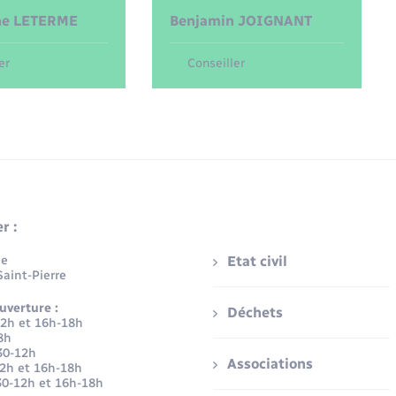
he
LETERME
Benjamin
JOIGNANT
er
Conseiller
r :
ue
Etat civil
aint-Pierre
uverture :
Déchets
12h et 16h-18h
8h
30-12h
Associations
12h et 16h-18h
30-12h et 16h-18h