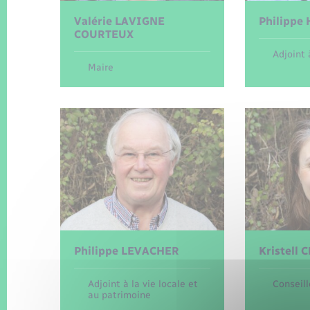
Valérie
LAVIGNE
Philippe
COURTEUX
Adjoint 
Maire
Philippe
LEVACHER
Kristell
C
Adjoint à la vie locale et
Conseill
au patrimoine