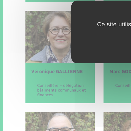
Ce site util
Véronique
GALLIENNE
Marc
GO
Conseillère – délégation
Conseill
bâtiments communaux et
finances