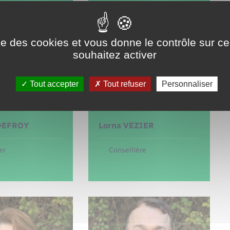
ise des cookies et vous donne le contrôle sur 
souhaitez activer
Tout accepter
Tout refuser
Personnaliser
DEFROY
Lorna
VEZIER
er
Conseillère