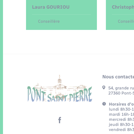
Laura
GOURIOU
Christop
Conseillère
Conseill
Nous contacte
54, grande r
27360 Pont-S
Horaires d'o
lundi 8h30-
mardi 16h-1
mercredi 8h
jeudi 8h30-
vendredi 8h