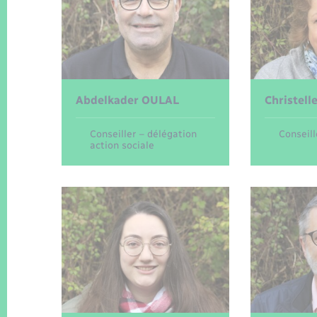
Abdelkader
OULAL
Christell
Conseiller – délégation
Conseill
action sociale