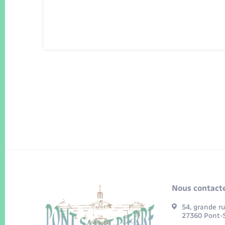
Nous contacte
54, grande r
27360 Pont-S