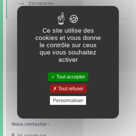
Seniors
Déchèteries
Transports
Ce site utilise des
Voirie et espace public
cookies et vous donne
le contrôle sur ceux
que vous souhaitez
activer
Tout accepter
Tout refuser
Personnaliser
Nous contacter :
54, grande rue