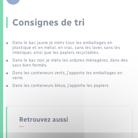
Enfants – Jeunes
Tourisme
Travaux - Autorisation d’occupation de l’espace
public
Transports scolaires
Mariage – PACS
Compétences
Etat-civil - Papiers - Citoyenneté
Consignes de tri
Parrainage civil
Plan interactif
Logement - Urbanisme
Dans le bac jaune je mets tous les emballages en
Recensement
Présentation de la commune
plastique et en métal, en vrac, sans les laver, sans les
Loisirs
imbriquer, ainsi que les papiers recyclables.
Dans le bac noir je mets les ordures ménagères, dans des
Patrimoine – Histoire
sacs bien fermés.
Nouvel habitant
Dans les conteneurs verts, j’apporte les emballages en
verre.
Publications
Dans les conteneurs bleus, j’apporte les papiers.
Numérique
La Communauté de communes
Organisation d’événement
Retrouvez aussi
Sécurité - Prévention