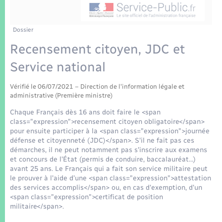
Enfants – Jeunes
Tourisme
Travaux - Autorisation d’occupation de l’espace
public
Transports scolaires
Mariage – PACS
Compétences
Etat-civil - Papiers - Citoyenneté
Dossier
Recensement citoyen, JDC et
Parrainage civil
Plan interactif
Logement - Urbanisme
Service national
Recensement
Présentation de la commune
Loisirs
Vérifié le 06/07/2021 – Direction de l'information légale et
administrative (Première ministre)
Patrimoine – Histoire
Chaque Français dès 16 ans doit faire le <span
Nouvel habitant
class="expression">recensement citoyen obligatoire</span>
Publications
pour ensuite participer à la <span class="expression">journée
Numérique
défense et citoyenneté (JDC)</span>. S'il ne fait pas ces
démarches, il ne peut notamment pas s'inscrire aux examens
La Communauté de communes
et concours de l'État (permis de conduire, baccalauréat…)
Organisation d’événement
avant 25 ans. Le Français qui a fait son service militaire peut
le prouver à l'aide d'une <span class="expression">attestation
des services accomplis</span> ou, en cas d'exemption, d'un
Sécurité - Prévention
<span class="expression">certificat de position
militaire</span>.