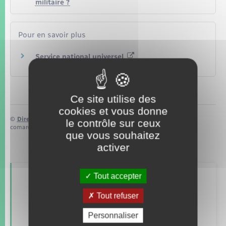
militaire ?
Pour en savoir plus
Service national universel
Ministère chargé de l'éducation
Ce site utilise des
cookies et vous donne
©
Direction de l’information légale et administrative
le contrôle sur ceux
comarquage developpé par
baseo.io
que vous souhaitez
activer
Tout accepter
Retrouvez aussi
Tout refuser
Personnaliser
Concessions funéraires