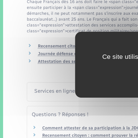
Chaque Français dès 16 ans doit faire le <span class=
ensuite participer à la <span class="expression">journé
démarches, il ne peut notamment pas s'inscrire aux exa
baccalauréat…) avant 25 ans. Le Français qui a fait son 
class="expression">attestation des services accomplis
class="expression">certificat de position militaire</spa
Recensement citoyen
Journée défense et citoyenneté (JDC)
Ce site util
Attestation des services accomplis (service milit
Services en ligne et formulaires
Questions ? Réponses !
Comment attester de sa participation à la JD
Recensement citoyen : comment prouver la rég