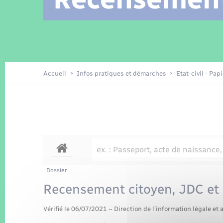
Location de 2 roues
Arrêtés municipaux
Etat civil
Conseil municipal
Petite enfance
Tourisme
Travaux - Autorisation d’occupation
Enfants – Jeunes
de l’espace public
Recensement
Présentation de la commune
Accueil
Infos pratiques et démarches
Etat-civil - Pap
Loisirs
La Communauté de communes
Organisation d’événement
Transports
Dossier
Recensement citoyen, JDC et 
Vérifié le 06/07/2021 – Direction de l'information légale et 