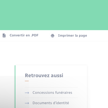
Parrainage civil
Plan interactif
Logement - Urbanisme
Publications
Convertir en .PDF
Imprimer la page
Numérique
Seniors
Retrouvez aussi
Concessions funéraires
Documents d’identité