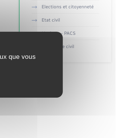
Elections et citoyenneté
Etat civil
Mariage – PACS
Parrainage civil
ceux que vous