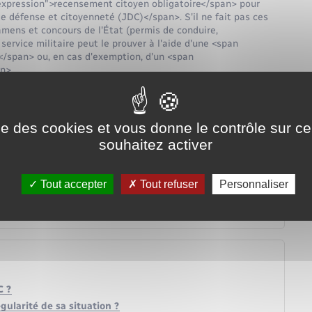
"expression">recensement citoyen obligatoire</span> pour
e défense et citoyenneté (JDC)</span>. S'il ne fait pas ces
mens et concours de l'État (permis de conduire,
service militaire peut le prouver à l'aide d'une <span
</span> ou, en cas d'exemption, d'un <span
n>.
ise des cookies et vous donne le contrôle sur 
aire ou service national)
souhaitez activer
Tout accepter
Tout refuser
Personnaliser
C ?
ularité de sa situation ?