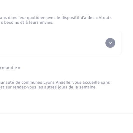
ue et culturelle (danse, théâtre, arts plastiques,
s dans leur quotidien avec le dispositif d’aides « Atouts
ions, des séances ou des événements
 besoins et à leurs envies.
ormandie »
mmunauté de communes Lyons Andelle, vous accueille sans
et sur rendez-vous les autres jours de la semaine.
ants, concerts et festivals),
 secours ou d’une inscription à un chantier de
ou collectifs, en Normandie ou à l’international.