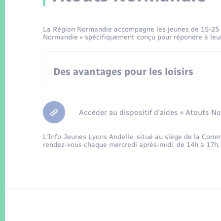
Des cours ou des ateliers de pratique artistiq
écriture)
Des films
La Région Normandie accompagne les jeunes de 15-25 an
Des abonnements à des cinémas, des project
Normandie » spécifiquement conçu pour répondre à leurs
cinématographiques
Des avantages pour les loisirs
Accéder au dispositif d’aides « Atouts N
L’Info Jeunes Lyons Andelle, situé au siège de la Co
rendez-vous chaque mercredi après-midi, de 14h à 17h, 
d’une pratique sportive ou artistique,
de sorties culturelles (cinéma, spectacles viv
d’une formation à l’animation ou aux premiers
bénévoles,
de projets solidaires et citoyens, individuels 