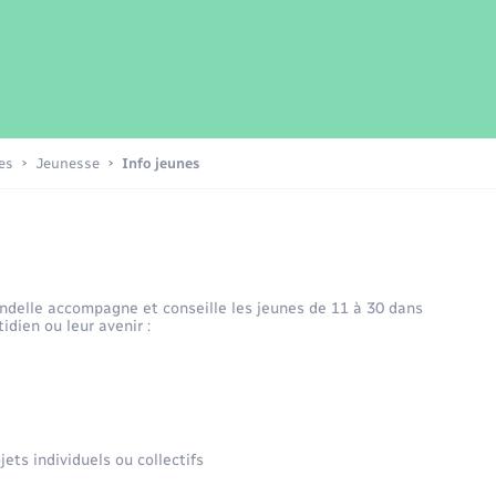
Transports scolaires
Mariage – PACS
Compétences
Etat-civil - Papiers -
Citoyenneté
Patrimoine – Histoire
es
Jeunesse
Info jeunes
Nouvel habitant
Sécurité - Prévention
delle accompagne et conseille les jeunes de 11 à 30 dans
idien ou leur avenir :
Voirie et espace public
jets individuels ou collectifs