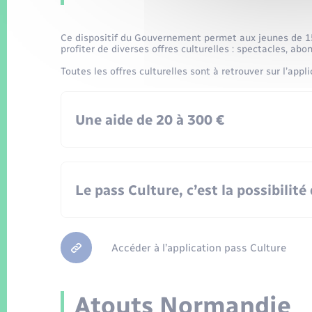
dispositif, le 14 avril 2022.
100 € complémentaires à l’obtention du perm
Ce dispositif du Gouvernement permet aux jeunes de 15 
profiter de diverses offres culturelles : spectacles, a
Toutes les offres culturelles sont à retrouver sur l’appli
Une aide de 20 à 300 €
Le pass Culture, c’est la possibilité
20 € pour les jeunes de 15 ans
30 € pour les jeunes de 16 et 17 ans
300 € pour les jeunes de 18 ans à dépenser d
Accéder à l’application pass Culture
Des spectacles vivants
Des concerts, des festivals de musique
Atouts Normandie
Des livres