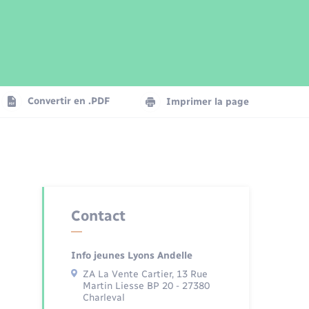
Parrainage civil
Plan interactif
Logement - Urbanisme
Publications
Convertir en .PDF
Imprimer la page
Numérique
Seniors
Contact
Info jeunes Lyons Andelle
ZA La Vente Cartier, 13 Rue
Martin Liesse BP 20 - 27380
Charleval