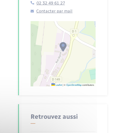
02 32 49 61 27
Contacter par mail
Leaflet
|
©
OpenStreetMap
contributors
Retrouvez aussi