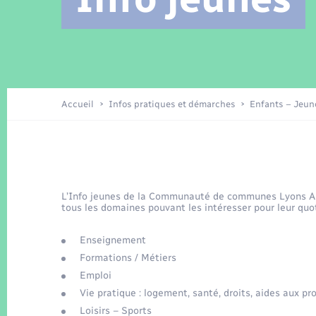
Location de 2 roues
Arrêtés municipaux
Etat civil
Conseil municipal
Petite enfance
Tourisme
Travaux - Autorisation d’occupation
Enfants – Jeunes
de l’espace public
Recensement
Présentation de la commune
Accueil
Infos pratiques et démarches
Enfants – Jeun
Loisirs
La Communauté de communes
Organisation d’événement
L’Info jeunes de la Communauté de communes Lyons An
tous les domaines pouvant les intéresser pour leur quot
Transports
Enseignement
Formations / Métiers
Emploi
Vie pratique : logement, santé, droits, aides aux pro
Loisirs – Sports