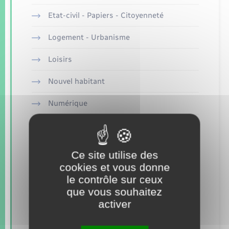
Seniors
Etat-civil - Papiers - Citoyenneté
Transports
Logement - Urbanisme
Loisirs
Voirie et espace public
Nouvel habitant
Numérique
Organisation d’événement
Sécurité - Prévention
Ce site utilise des
cookies et vous donne
Seniors
le contrôle sur ceux
que vous souhaitez
Transports
activer
Voirie et espace public