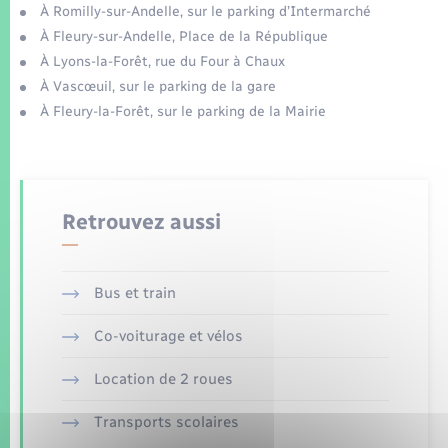
Enfants – Jeunes
Tourisme
À Romilly-sur-Andelle, sur le parking d’Intermarché
Travaux - Autorisation d’occupation de l’espace
public
À Fleury-sur-Andelle, Place de la République
Transports scolaires
Mariage – PACS
Compétences
Leaflet
|
©
OpenStreetMap
contributors
Etat-civil - Papiers - Citoyenneté
À Lyons-la-Forêt, rue du Four à Chaux
À Vascœuil, sur le parking de la gare
Parrainage civil
Plan interactif
À Fleury-la-Forêt, sur le parking de la Mairie
Logement - Urbanisme
Recensement
Présentation de la commune
Loisirs
Patrimoine – Histoire
Retrouvez aussi
Nouvel habitant
Publications
Numérique
Bus et train
La Communauté de communes
Co-voiturage et vélos
Organisation d’événement
Location de 2 roues
Sécurité - Prévention
Transports scolaires