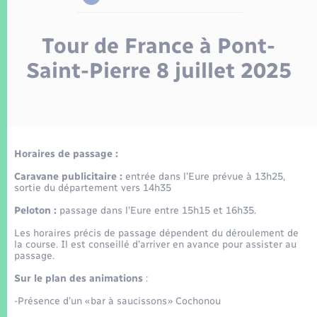
Enfants – Jeunes
Tourisme
Travaux - Autorisation d’occupation de l’espace
public
Transports scolaires
Mariage – PACS
Compétences
Tour de France à Pont-
Etat-civil - Papiers - Citoyenneté
Saint-Pierre 8 juillet 2025
Parrainage civil
Plan interactif
Logement - Urbanisme
Recensement
Présentation de la commune
Loisirs
Patrimoine – Histoire
Horaires de passage :
Nouvel habitant
Caravane publicitaire :
entrée dans l’Eure prévue à 13h25,
Publications
sortie du département vers 14h35
Numérique
Peloton :
passage dans l’Eure entre 15h15 et 16h35.
La Communauté de communes
Les horaires précis de passage dépendent du déroulement de
Organisation d’événement
la course. Il est conseillé d’arriver en avance pour assister au
passage.
Sur le plan des animations
:
Sécurité - Prévention
-Présence d’un « bar à saucissons » Cochonou