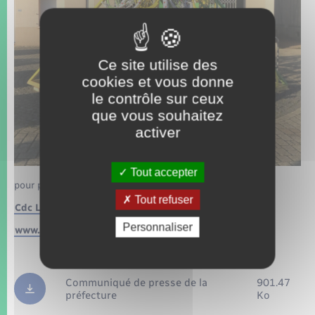
Ce site utilise des
cookies et vous donne
le contrôle sur ceux
que vous souhaitez
activer
Tout accepter
pour plus d’information :
Tout refuser
Cdc Lyons Andelle
Personnaliser
www.eure.gouv.fr
Communiqué de presse de la
901.47
préfecture
Ko