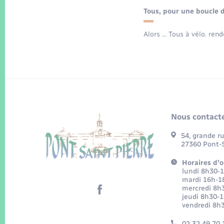
Tous, pour une boucle d
Alors … Tous à vélo. rende
Nous contacte
54, grande r
27360 Pont-S
Horaires d'o
lundi 8h30-
mardi 16h-1
mercredi 8h
jeudi 8h30-
vendredi 8h
02 32 49 70 