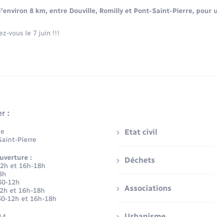
’environ 8 km, entre Douville, Romilly et Pont-Saint-Pierre, pour 
z-vous le 7 juin !!!
r :
ue
Etat civil
aint-Pierre
uverture :
Déchets
12h et 16h-18h
8h
30-12h
Associations
12h et 16h-18h
30-12h et 16h-18h
Urbanisme
14