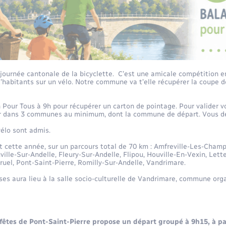
a journée cantonale de la bicyclette. C’est une amicale compétition
d’habitants sur un vélo. Notre commune va t’elle récupérer la coupe d
Pour Tous à 9h pour récupérer un carton de pointage. Pour valider vo
r dans 3 communes au minimum, dont la commune de départ. Vous de
vélo sont admis.
cette année, sur un parcours total de 70 km : Amfreville-Les-Champs
ville-Sur-Andelle, Fleury-Sur-Andelle, Flipou, Houville-En-Vexin, Lett
rruel, Pont-Saint-Pierre, Romilly-Sur-Andelle, Vandrimare.
s aura lieu à la salle socio-culturelle de Vandrimare, commune orga
fêtes de Pont-Saint-Pierre propose un départ groupé à 9h15, à pa