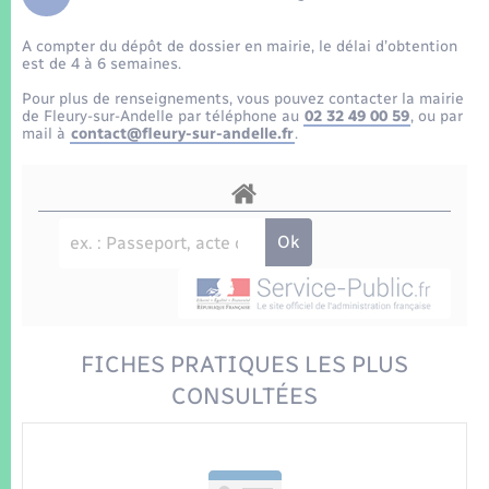
Enfants – Jeunes
Tourisme
Travaux - Autorisation d’occupation de l’espace
public
A compter du dépôt de dossier en mairie, le délai d’obtention
Transports scolaires
Mariage – PACS
Compétences
Etat-civil - Papiers - Citoyenneté
est de 4 à 6 semaines.
Pour plus de renseignements, vous pouvez contacter la mairie
Parrainage civil
Plan interactif
de Fleury-sur-Andelle par téléphone au
02 32 49 00 59
, ou par
Logement - Urbanisme
mail à
contact@fleury-sur-andelle.fr
.
Recensement
Présentation de la commune
Loisirs
Patrimoine – Histoire
Nouvel habitant
Publications
Numérique
La Communauté de communes
FICHES PRATIQUES LES PLUS
Organisation d’événement
CONSULTÉES
Sécurité - Prévention