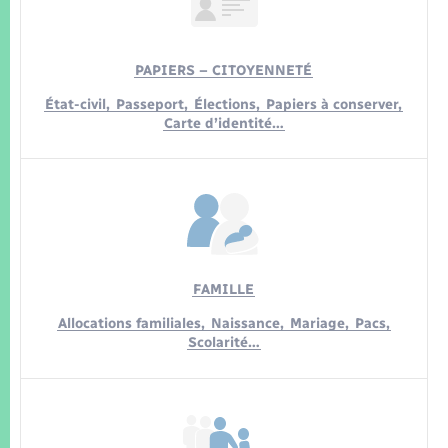
Seniors
Transports
PAPIERS – CITOYENNETÉ
État-civil,
Passeport,
Élections,
Papiers à conserver,
Voirie et espace public
Carte d’identité…
FAMILLE
Allocations familiales,
Naissance,
Mariage,
Pacs,
Scolarité…