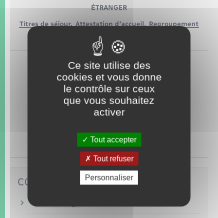
ÉTRANGER
Titres de séjour,
Attestation d’accueil,
Regroupement
familial…
Ce site utilise des
cookies et vous donne
le contrôle sur ceux
que vous souhaitez
activer
LOISIRS
Animaux,
Permis bateau,
Tourisme,
Permis de
Tout accepter
chasser…
Tout refuser
Personnaliser
COMMENT FAIRE SI…
Je déménage