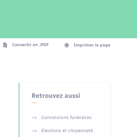
Parrainage civil
Plan interactif
Logement - Urbanisme
Publications
Convertir en .PDF
Imprimer la page
Numérique
Seniors
Retrouvez aussi
Concessions funéraires
Elections et citoyenneté