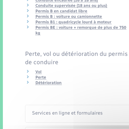
Conduite encadrée (16 à 18 ans)
Conduite supervisée (18 ans ou plus)
Permis B en candidat libre
Permis B : voiture ou camionnette
Permis B1 : quadricycle lourd à moteur
Permis BE : voiture + remorque de plus de 750
kg
Perte, vol ou détérioration du permis
de conduire
Vol
Perte
Détérioration
Services en ligne et formulaires