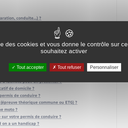
laration, conduite…) ?
re ?
 prénom pour le permis de conduire ?
uire en cas de changement d'adresse ?
ise des cookies et vous donne le contrôle sur 
se cartonné par un nouveau modèle ?
souhaitez activer
s ?
mis B ?
Tout accepter
Tout refuser
Personnaliser
rs d'un contrôle routier ?
 : comment acheter un timbre fiscal ?
 d'identité peut-on présenter ?
atif de domicile ?
permis de conduire ?
e (épreuve théorique commune ou ETG) ?
ne moto ?
 sur votre permis de conduire ?
 on a un handicap ?