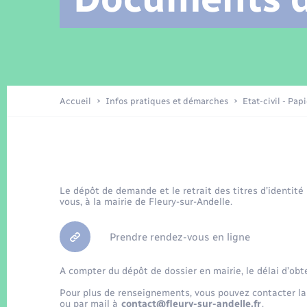
Location de 2 roues
Arrêtés municipaux
Etat civil
Conseil municipal
Petite enfance
Tourisme
Travaux - Autorisation d’occupation
Enfants – Jeunes
de l’espace public
Recensement
Présentation de la commune
Accueil
Infos pratiques et démarches
Etat-civil - Pap
Loisirs
La Communauté de communes
Organisation d’événement
Le dépôt de demande et le retrait des titres d’identité
vous, à la mairie de Fleury-sur-Andelle.
Transports
Prendre rendez-vous en ligne
A compter du dépôt de dossier en mairie, le délai d’obt
Pour plus de renseignements, vous pouvez contacter la
ou par mail à
contact@fleury-sur-andelle.fr
.