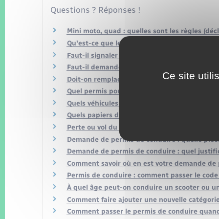
Questions ? Réponses !
Mini moto, quad : quelles sont les règles (déc
Qu'est-ce que le permis de conduire probatoi
Faut-il signaler un changement de nom ou de
Faut-il demander un nouveau permis de cond
Ce site util
Doit-on remplacer son permis de conduire ro
Quel permis pour quelle catégorie de véhicule
Quels véhicules peut-on conduire avec le per
Quels papiers du véhicule sont obligatoires lo
Perte ou vol du permis de conduire en France
Demande de permis de conduire : quelle pièce
Demande de permis de conduire : quel justific
Comment savoir où en est votre demande de 
Permis de conduire : comment passer le cod
À quel âge peut-on conduire un scooter ou u
Comment faire ajouter une nouvelle catégorie
Comment passer le permis de conduire quand