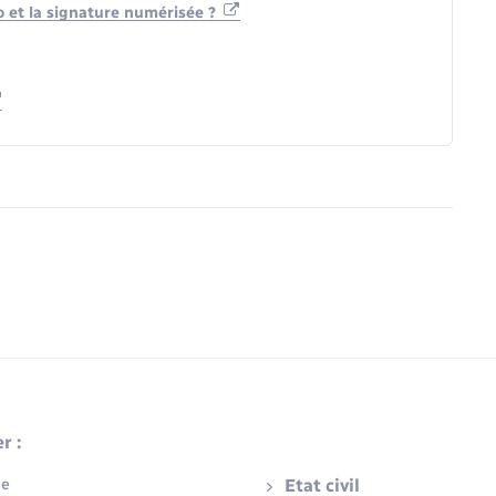
to et la signature numérisée ?
r :
ue
Etat civil