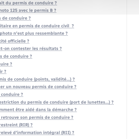
ait du permis de conduire ?
oto 125 avec le permis B ?
s de conduire ?
taire en permis de conduire civil ?
 photo n'est plus ressemblante ?
té officielle ?
-on contester les résultats ?
s de conduire ?
uire ?
r ?
is de conduire (points, validité…) ?
der un nouveau permis de conduire ?
 conduire ?
striction du permis de conduire (port de lunettes…) ?
omment être aidé dans la démarche ?
n retrouve son permis de conduire ?
streint (RIR) ?
evé d'information intégral (RII) ?