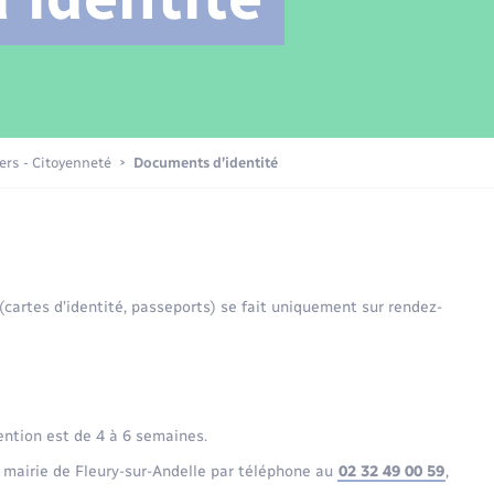
Transports scolaires
Mariage – PACS
Compétences
Etat-civil - Papiers -
Citoyenneté
Patrimoine – Histoire
iers - Citoyenneté
Documents d’identité
Nouvel habitant
Sécurité - Prévention
 (cartes d’identité, passeports) se fait uniquement sur rendez-
Voirie et espace public
ention est de 4 à 6 semaines.
 mairie de Fleury-sur-Andelle par téléphone au
02 32 49 00 59
,