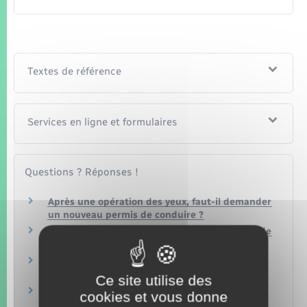
Textes de référence
Services en ligne et formulaires
Questions ? Réponses !
Après une opération des yeux, faut-il demander
un nouveau permis de conduire ?
Peut-on être dispensé du port de la ceinture de
sécurité ?
Qui doit conduire avec un éthylotest
antidémarrage (EAD) ?
Ce site utilise des
Comment passer le permis de conduire quand
cookies et vous donne
on a un handicap ?