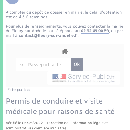
Enfants – Jeunes
Tourisme
Travaux - Autorisation d’occupation de l’espace
public
A compter du dépôt de dossier en mairie, le délai d’obtention
Transports scolaires
Mariage – PACS
Compétences
Etat-civil - Papiers - Citoyenneté
est de 4 à 6 semaines.
Pour plus de renseignements, vous pouvez contacter la mairie
Parrainage civil
Plan interactif
de Fleury-sur-Andelle par téléphone au
02 32 49 00 59
, ou par
Logement - Urbanisme
mail à
contact@fleury-sur-andelle.fr
.
Recensement
Présentation de la commune
Loisirs
Patrimoine – Histoire
Nouvel habitant
Publications
Numérique
Fiche pratique
La Communauté de communes
Organisation d’événement
Permis de conduire et visite
médicale pour raisons de santé
Sécurité - Prévention
Vérifié le 06/05/2022 – Direction de l'information légale et
administrative (Première ministre)