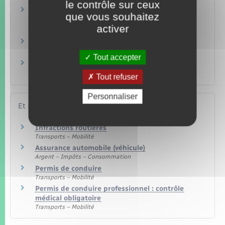
le contrôle sur ceux
Quelle amende en cas de non respect d'une
que vous souhaitez
restriction du permis de conduire (port de
activer
lunettes…) ?
Quels véhicules peut-on conduire sans
permis de conduire ?
Tout accepter
Permis de conduire à points : comment faire
une réclamation ?
Tout refuser
Personnaliser
Et aussi
Infractions routières
Transports – Mobilité
Assurance automobile (véhicule)
Argent – Impôts – Consommation
Permis de conduire
Transports – Mobilité
Permis de conduire professionnel : contrôle
médical obligatoire
Transports – Mobilité