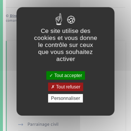
©
Direction de l’information légale et administrative
comarquage developpé par
baseo.io
Ce site utilise des
cookies et vous donne
le contrôle sur ceux
que vous souhaitez
Retrouvez aussi
activer
Concessions funéraires
Tout accepter
Elections et citoyenneté
Tout refuser
Personnaliser
Etat civil
Mariage – PACS
Parrainage civil