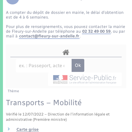
Enfants – Jeunes
Tourisme
Travaux - Autorisation d’occupation de l’espace
public
A compter du dépôt de dossier en mairie, le délai d’obtention
Transports scolaires
Mariage – PACS
Compétences
Etat-civil - Papiers - Citoyenneté
est de 4 à 6 semaines.
Pour plus de renseignements, vous pouvez contacter la mairie
Parrainage civil
Plan interactif
de Fleury-sur-Andelle par téléphone au
02 32 49 00 59
, ou par
Logement - Urbanisme
mail à
contact@fleury-sur-andelle.fr
.
Recensement
Présentation de la commune
Loisirs
Patrimoine – Histoire
Nouvel habitant
Publications
Numérique
Thème
La Communauté de communes
Organisation d’événement
Transports – Mobilité
Vérifié le 12/07/2022 – Direction de l'information légale et
Sécurité - Prévention
administrative (Première ministre)
Carte grise