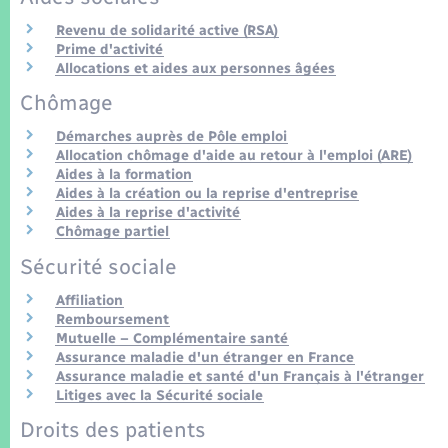
Seniors
Revenu de solidarité active (RSA)
Prime d'activité
Transports
Allocations et aides aux personnes âgées
Chômage
Voirie et espace public
Démarches auprès de Pôle emploi
Allocation chômage d'aide au retour à l'emploi (ARE)
Aides à la formation
Aides à la création ou la reprise d'entreprise
Aides à la reprise d'activité
Chômage partiel
Sécurité sociale
Affiliation
Remboursement
Mutuelle – Complémentaire santé
Assurance maladie d'un étranger en France
Assurance maladie et santé d'un Français à l'étranger
Litiges avec la Sécurité sociale
Droits des patients