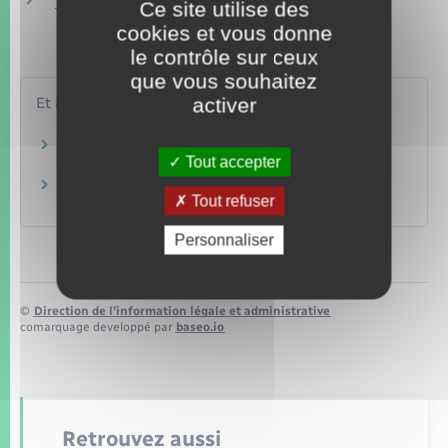
Hébergement des personnes âgées
Ce site utilise des
cookies et vous donne
le contrôle sur ceux
que vous souhaitez
activer
Et aussi
École et handicap
Tout accepter
Famille – Scolarité
Handicap et emploi dans le secteur privé
Tout refuser
Travail – Formation
Personnaliser
©
Direction de l’information légale et administrative
comarquage developpé par
baseo.io
Retrouvez aussi