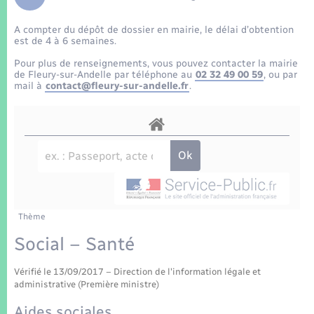
Enfants – Jeunes
Tourisme
Travaux - Autorisation d’occupation de l’espace
public
A compter du dépôt de dossier en mairie, le délai d’obtention
Transports scolaires
Mariage – PACS
Compétences
Etat-civil - Papiers - Citoyenneté
est de 4 à 6 semaines.
Pour plus de renseignements, vous pouvez contacter la mairie
Parrainage civil
Plan interactif
de Fleury-sur-Andelle par téléphone au
02 32 49 00 59
, ou par
Logement - Urbanisme
mail à
contact@fleury-sur-andelle.fr
.
Recensement
Présentation de la commune
Loisirs
Patrimoine – Histoire
Nouvel habitant
Publications
Numérique
Thème
La Communauté de communes
Organisation d’événement
Social – Santé
Vérifié le 13/09/2017 – Direction de l'information légale et
Sécurité - Prévention
administrative (Première ministre)
Aides sociales