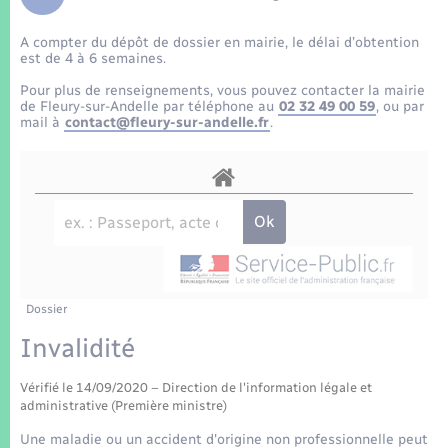
Enfants – Jeunes
Tourisme
Travaux - Autorisation d’occupation de l’espace
public
A compter du dépôt de dossier en mairie, le délai d’obtention
Transports scolaires
Mariage – PACS
Compétences
Etat-civil - Papiers - Citoyenneté
est de 4 à 6 semaines.
Pour plus de renseignements, vous pouvez contacter la mairie
Parrainage civil
Plan interactif
de Fleury-sur-Andelle par téléphone au
02 32 49 00 59
, ou par
Logement - Urbanisme
mail à
contact@fleury-sur-andelle.fr
.
Recensement
Présentation de la commune
Loisirs
Patrimoine – Histoire
Nouvel habitant
Publications
Numérique
Dossier
La Communauté de communes
Organisation d’événement
Invalidité
Vérifié le 14/09/2020 – Direction de l'information légale et
Sécurité - Prévention
administrative (Première ministre)
Une maladie ou un accident d'origine non professionnelle peut