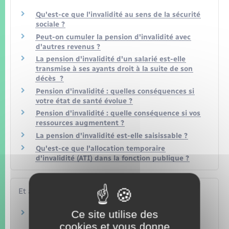
Qu'est-ce que l'invalidité au sens de la sécurité
sociale ?
Peut-on cumuler la pension d'invalidité avec
d'autres revenus ?
La pension d'invalidité d'un salarié est-elle
transmise à ses ayants droit à la suite de son
décès ?
Pension d'invalidité : quelles conséquences si
votre état de santé évolue ?
Pension d'invalidité : quelle conséquence si vos
ressources augmentent ?
La pension d'invalidité est-elle saisissable ?
Qu'est-ce que l'allocation temporaire
d'invalidité (ATI) dans la fonction publique ?
Et aussi
Ce site utilise des
Handicap : allocations (AAH, AEEH) et aides
Social – Santé
cookies et vous donne