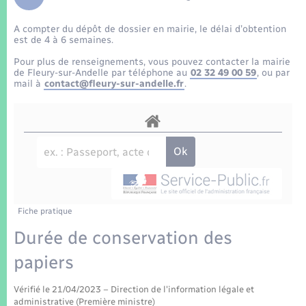
Enfants – Jeunes
Tourisme
Travaux - Autorisation d’occupation de l’espace
public
A compter du dépôt de dossier en mairie, le délai d’obtention
Transports scolaires
Mariage – PACS
Compétences
Etat-civil - Papiers - Citoyenneté
est de 4 à 6 semaines.
Pour plus de renseignements, vous pouvez contacter la mairie
Parrainage civil
Plan interactif
de Fleury-sur-Andelle par téléphone au
02 32 49 00 59
, ou par
Logement - Urbanisme
mail à
contact@fleury-sur-andelle.fr
.
Recensement
Présentation de la commune
Loisirs
Patrimoine – Histoire
Nouvel habitant
Publications
Numérique
Fiche pratique
La Communauté de communes
Organisation d’événement
Durée de conservation des
papiers
Sécurité - Prévention
Vérifié le 21/04/2023 – Direction de l'information légale et
administrative (Première ministre)