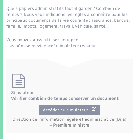
Seniors
Quels papiers administratifs faut-il garder ? Combien de
temps ? Nous vous indiquons les règles à connaître pour les
Transports
principaux documents de la vie courante : assurance, banque,
famille, impôts, logement, travail, véhicule, santé….
Voirie et espace public
Vous pouvez aussi utiliser un <span
class="miseenevidence">simulateur</span> :
Simulateur
Vérifier combien de temps conserver un document
Accéder au simulateur
Direction de l'information légale et administrative (Dila)
– Première ministre