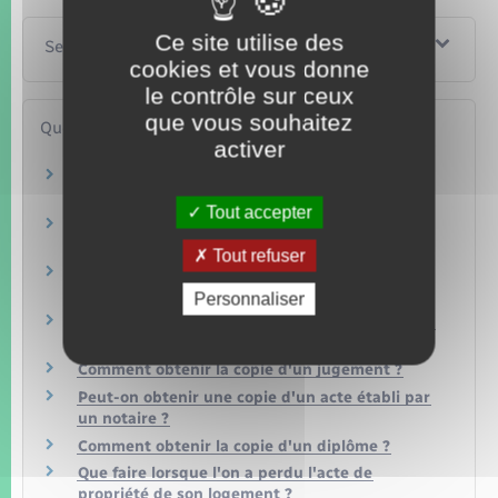
Ce site utilise des
Services en ligne et formulaires
cookies et vous donne
le contrôle sur ceux
que vous souhaitez
Questions ? Réponses !
activer
Comment conserver ses papiers : support
papier ou électronique ?
Tout accepter
Y a-t-il une durée de validité d'un acte d'état
civil ?
Tout refuser
Quelle est la durée de validité d'un permis de
conduire ?
Personnaliser
Doit-on remplacer son permis de conduire rose
cartonné par un nouveau modèle ?
Comment obtenir la copie d'un jugement ?
Peut-on obtenir une copie d'un acte établi par
un notaire ?
Comment obtenir la copie d'un diplôme ?
Que faire lorsque l'on a perdu l'acte de
propriété de son logement ?