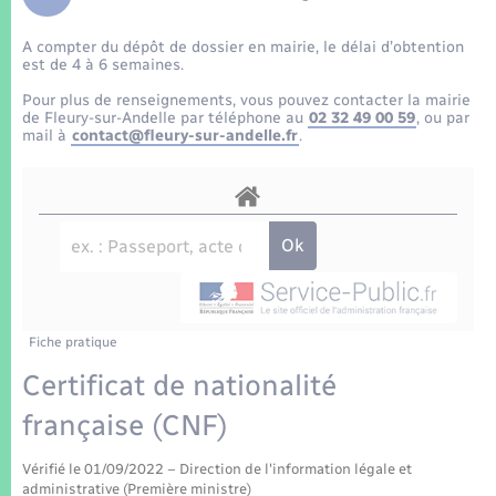
Enfants – Jeunes
Tourisme
Travaux - Autorisation d’occupation de l’espace
public
A compter du dépôt de dossier en mairie, le délai d’obtention
Transports scolaires
Mariage – PACS
Compétences
Etat-civil - Papiers - Citoyenneté
est de 4 à 6 semaines.
Pour plus de renseignements, vous pouvez contacter la mairie
Parrainage civil
Plan interactif
de Fleury-sur-Andelle par téléphone au
02 32 49 00 59
, ou par
Logement - Urbanisme
mail à
contact@fleury-sur-andelle.fr
.
Recensement
Présentation de la commune
Loisirs
Patrimoine – Histoire
Nouvel habitant
Publications
Numérique
Fiche pratique
La Communauté de communes
Organisation d’événement
Certificat de nationalité
française (CNF)
Sécurité - Prévention
Vérifié le 01/09/2022 – Direction de l'information légale et
administrative (Première ministre)