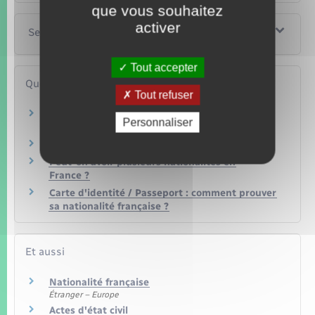
que vous souhaitez
activer
Services en ligne et formulaires
Tout accepter
Questions ? Réponses !
Tout refuser
Traduction d'un document : comment trouver
Personnaliser
un traducteur agréé ?
Dans quels cas un enfant est-il Français ?
Peut-on avoir plusieurs nationalités en
France ?
Carte d'identité / Passeport : comment prouver
sa nationalité française ?
Et aussi
Nationalité française
Étranger – Europe
Actes d'état civil