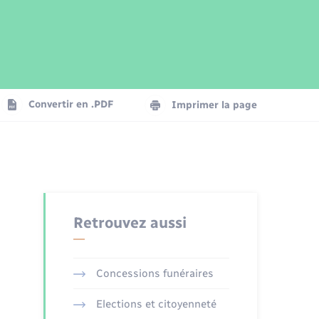
Parrainage civil
Plan interactif
Logement - Urbanisme
Publications
Convertir en .PDF
Imprimer la page
Numérique
Seniors
Retrouvez aussi
Concessions funéraires
Elections et citoyenneté