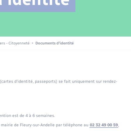
Transports scolaires
Mariage – PACS
Compétences
Etat-civil - Papiers -
Citoyenneté
Patrimoine – Histoire
iers - Citoyenneté
Documents d’identité
Nouvel habitant
Sécurité - Prévention
 (cartes d’identité, passeports) se fait uniquement sur rendez-
Voirie et espace public
ention est de 4 à 6 semaines.
 mairie de Fleury-sur-Andelle par téléphone au
02 32 49 00 59
,