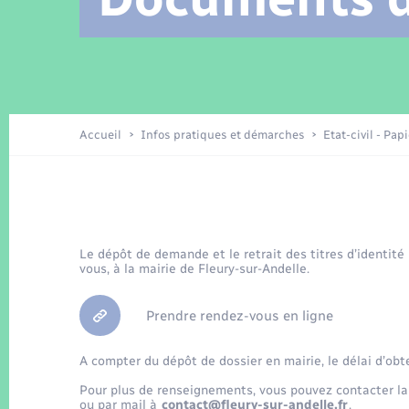
Location de 2 roues
Arrêtés municipaux
Etat civil
Conseil municipal
Petite enfance
Tourisme
Travaux - Autorisation d’occupation
Enfants – Jeunes
de l’espace public
Recensement
Présentation de la commune
Accueil
Infos pratiques et démarches
Etat-civil - Pap
Loisirs
La Communauté de communes
Organisation d’événement
Le dépôt de demande et le retrait des titres d’identité
vous, à la mairie de Fleury-sur-Andelle.
Transports
Prendre rendez-vous en ligne
A compter du dépôt de dossier en mairie, le délai d’obt
Pour plus de renseignements, vous pouvez contacter la
ou par mail à
contact@fleury-sur-andelle.fr
.