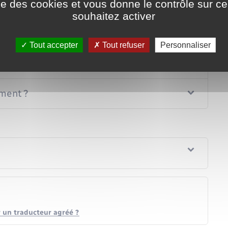
s ?
ise des cookies et vous donne le contrôle sur 
souhaitez activer
'être légalisé ?
Tout accepter
Tout refuser
Personnaliser
tion ?
ument ?
 un traducteur agréé ?