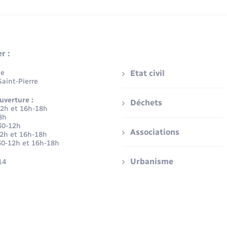
r :
ue
Etat civil
aint-Pierre
uverture :
Déchets
12h et 16h-18h
8h
30-12h
Associations
12h et 16h-18h
30-12h et 16h-18h
Urbanisme
14