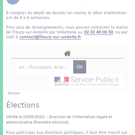
Enfants – Jeunes
Tourisme
Travaux - Autorisation d’occupation de l’espace
public
A compter du dépôt de dossier en mairie, le délai d’obtention
Transports scolaires
Mariage – PACS
Compétences
Etat-civil - Papiers - Citoyenneté
est de 4 à 6 semaines.
Pour plus de renseignements, vous pouvez contacter la mairie
Parrainage civil
Plan interactif
de Fleury-sur-Andelle par téléphone au
02 32 49 00 59
, ou par
Logement - Urbanisme
mail à
contact@fleury-sur-andelle.fr
.
Recensement
Présentation de la commune
Loisirs
Patrimoine – Histoire
Nouvel habitant
Publications
Numérique
Dossier
La Communauté de communes
Organisation d’événement
Élections
Vérifié le 22/06/2022 – Direction de l'information légale et
Sécurité - Prévention
administrative (Première ministre)
Pour participer aux élections politiques, il faut être inscrit sur