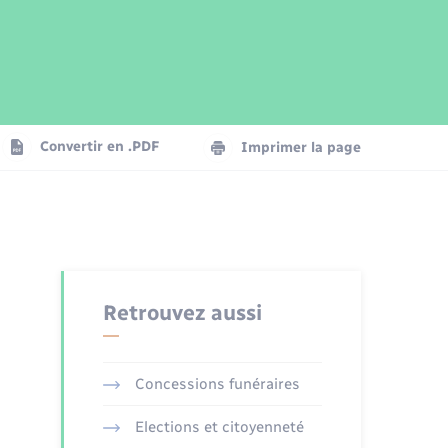
Parrainage civil
Plan interactif
Logement - Urbanisme
Publications
Convertir en .PDF
Imprimer la page
Numérique
Seniors
Retrouvez aussi
Concessions funéraires
Elections et citoyenneté