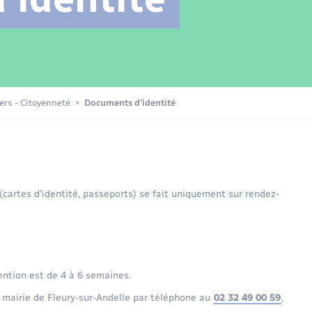
Transports scolaires
Mariage – PACS
Compétences
Etat-civil - Papiers -
Citoyenneté
Patrimoine – Histoire
iers - Citoyenneté
Documents d’identité
Nouvel habitant
Sécurité - Prévention
 (cartes d’identité, passeports) se fait uniquement sur rendez-
Voirie et espace public
ention est de 4 à 6 semaines.
 mairie de Fleury-sur-Andelle par téléphone au
02 32 49 00 59
,