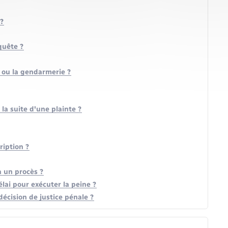
 ?
quête ?
e ou la gendarmerie ?
la suite d'une plainte ?
ription ?
à un procès ?
ai pour exécuter la peine ?
écision de justice pénale ?