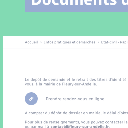
Location de 2 roues
Arrêtés municipaux
Etat civil
Conseil municipal
Petite enfance
Tourisme
Travaux - Autorisation d’occupation
Enfants – Jeunes
de l’espace public
Recensement
Présentation de la commune
Accueil
Infos pratiques et démarches
Etat-civil - Pap
Loisirs
La Communauté de communes
Organisation d’événement
Le dépôt de demande et le retrait des titres d’identité
vous, à la mairie de Fleury-sur-Andelle.
Transports
Prendre rendez-vous en ligne
A compter du dépôt de dossier en mairie, le délai d’obt
Pour plus de renseignements, vous pouvez contacter la
ou par mail à
contact@fleury-sur-andelle.fr
.