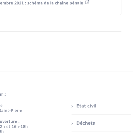
ptembre 2021 : schéma de la chaîne pénale
r :
ue
Etat civil
aint-Pierre
uverture :
Déchets
12h et 16h-18h
8h