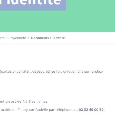
Transports scolaires
Mariage – PACS
Compétences
Etat-civil - Papiers -
Citoyenneté
Patrimoine – Histoire
iers - Citoyenneté
Documents d’identité
Nouvel habitant
Sécurité - Prévention
 (cartes d’identité, passeports) se fait uniquement sur rendez-
Voirie et espace public
ention est de 4 à 6 semaines.
 mairie de Fleury-sur-Andelle par téléphone au
02 32 49 00 59
,