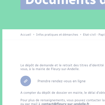
Location de 2 roues
Arrêtés municipaux
Etat civil
Conseil municipal
Petite enfance
Tourisme
Travaux - Autorisation d’occupation
Enfants – Jeunes
de l’espace public
Recensement
Présentation de la commune
Accueil
Infos pratiques et démarches
Etat-civil - Pap
Loisirs
La Communauté de communes
Organisation d’événement
Le dépôt de demande et le retrait des titres d’identité
vous, à la mairie de Fleury-sur-Andelle.
Transports
Prendre rendez-vous en ligne
A compter du dépôt de dossier en mairie, le délai d’obt
Pour plus de renseignements, vous pouvez contacter la
ou par mail à
contact@fleury-sur-andelle.fr
.