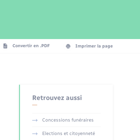
Parrainage civil
Plan interactif
Logement - Urbanisme
Publications
Convertir en .PDF
Imprimer la page
Numérique
Seniors
Retrouvez aussi
Concessions funéraires
Elections et citoyenneté