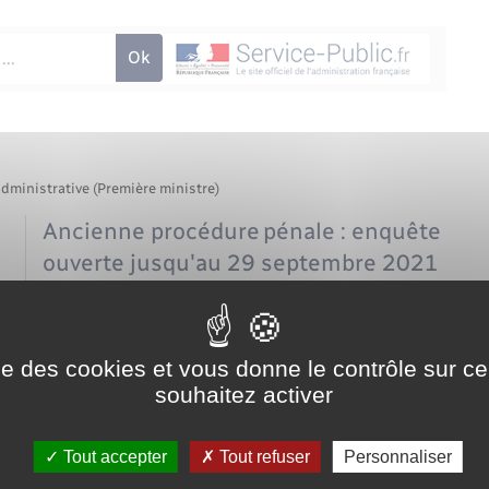
administrative (Première ministre)
Ancienne procédure pénale : enquête
ouverte jusqu'au 29 septembre 2021
Garde à vue ou rétention
Déroulement de l'enquête
Déroulement du procès devant le juge des
enfants
ise des cookies et vous donne le contrôle sur 
Déroulement du procès devant le tribunal
souhaitez activer
Déroulement du procès devant la Cour d'assises
des mineurs
s
Tout accepter
Tout refuser
Personnaliser