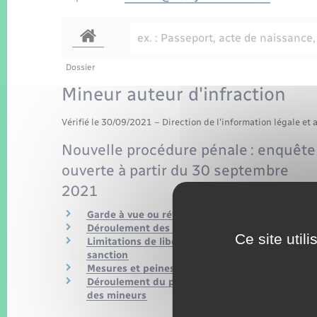
Dossier
Mineur auteur d'infraction
Vérifié le 30/09/2021 – Direction de l'information légale et 
Nouvelle procédure pénale : enquête
ouverte à partir du 30 septembre
2021
Garde à vue ou rétention
Déroulement des poursuites
Ce site util
Limitations de liberté avant le prononcé de la
sanction
Mesures et peines encourues
Déroulement du procès devant la Cour d'assise
des mineurs