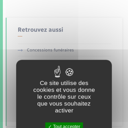
Seniors
Transports
Retrouvez aussi
Voirie et espace public
Concessions funéraires
Elections et citoyenneté
Etat civil
Ce site utilise des
Mariage – PACS
cookies et vous donne
le contrôle sur ceux
Parrainage civil
que vous souhaitez
activer
Recensement
Tout accepter