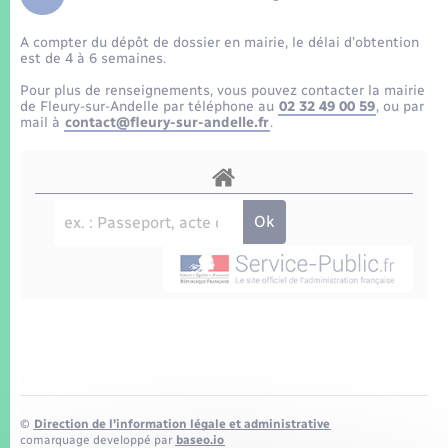
Enfants – Jeunes
Tourisme
Travaux - Autorisation d’occupation de l’espace
public
A compter du dépôt de dossier en mairie, le délai d’obtention
Transports scolaires
Mariage – PACS
Compétences
Etat-civil - Papiers - Citoyenneté
est de 4 à 6 semaines.
Pour plus de renseignements, vous pouvez contacter la mairie
Parrainage civil
Plan interactif
de Fleury-sur-Andelle par téléphone au
02 32 49 00 59
, ou par
Logement - Urbanisme
mail à
contact@fleury-sur-andelle.fr
.
Recensement
Présentation de la commune
Loisirs
Patrimoine – Histoire
Nouvel habitant
Publications
Numérique
La Communauté de communes
Organisation d’événement
Sécurité - Prévention
©
Direction de l’information légale et administrative
comarquage developpé par
baseo.io