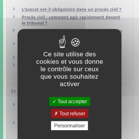
L'avocat est-il obligatoire dans un procès civil ?
Procès civil : comment agir rapidement devant
le tribunal ?
Quels sont les modes de preuve dans un procès
civil ?
Procès civil : comment apporter un témoignage
?
Ce site utilise des
Comment agir seul devant le tribunal ?
cookies et vous donne
Tribunal d'instance et tribunal de grande
le contrôle sur ceux
instance : que sont-ils devenus ?
que vous souhaitez
activer
Et aussi
Tout accepter
Déroulement d'un procès civil devant le
tribunal judiciaire (fusion TGI/TI)
Tout refuser
Justice
Saisir le tribunal de proximité (ex-tribunal
Personnaliser
d'instance)
Justice