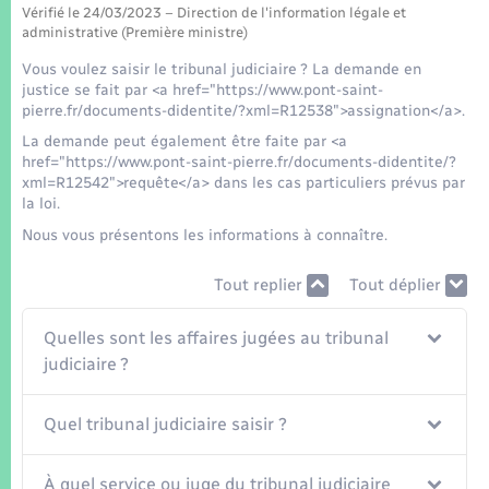
Seniors
Vérifié le 24/03/2023 – Direction de l'information légale et
administrative (Première ministre)
Transports
Vous voulez saisir le tribunal judiciaire ? La demande en
justice se fait par <a href="https://www.pont-saint-
pierre.fr/documents-didentite/?xml=R12538">assignation</a>.
Voirie et espace public
La demande peut également être faite par <a
href="https://www.pont-saint-pierre.fr/documents-didentite/?
xml=R12542">requête</a> dans les cas particuliers prévus par
la loi.
Nous vous présentons les informations à connaître.
Tout replier
Tout déplier
Quelles sont les affaires jugées au tribunal
judiciaire ?
Quel tribunal judiciaire saisir ?
À quel service ou juge du tribunal judiciaire