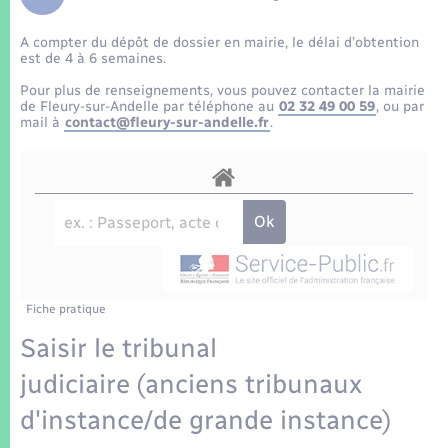
Enfants – Jeunes
Tourisme
Travaux - Autorisation d’occupation de l’espace
public
A compter du dépôt de dossier en mairie, le délai d’obtention
Transports scolaires
Mariage – PACS
Compétences
Etat-civil - Papiers - Citoyenneté
est de 4 à 6 semaines.
Pour plus de renseignements, vous pouvez contacter la mairie
Parrainage civil
Plan interactif
de Fleury-sur-Andelle par téléphone au
02 32 49 00 59
, ou par
Logement - Urbanisme
mail à
contact@fleury-sur-andelle.fr
.
Recensement
Présentation de la commune
Loisirs
Patrimoine – Histoire
Nouvel habitant
Publications
Numérique
Fiche pratique
La Communauté de communes
Organisation d’événement
Saisir le tribunal
judiciaire (anciens tribunaux
Sécurité - Prévention
d'instance/de grande instance)