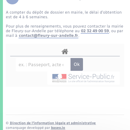
Enfants – Jeunes
Tourisme
Travaux - Autorisation d’occupation de l’espace
public
A compter du dépôt de dossier en mairie, le délai d’obtention
Transports scolaires
Mariage – PACS
Compétences
Etat-civil - Papiers - Citoyenneté
est de 4 à 6 semaines.
Pour plus de renseignements, vous pouvez contacter la mairie
Parrainage civil
Plan interactif
de Fleury-sur-Andelle par téléphone au
02 32 49 00 59
, ou par
Logement - Urbanisme
mail à
contact@fleury-sur-andelle.fr
.
Recensement
Présentation de la commune
Loisirs
Patrimoine – Histoire
Nouvel habitant
Publications
Numérique
La Communauté de communes
Organisation d’événement
Sécurité - Prévention
©
Direction de l’information légale et administrative
comarquage developpé par
baseo.io