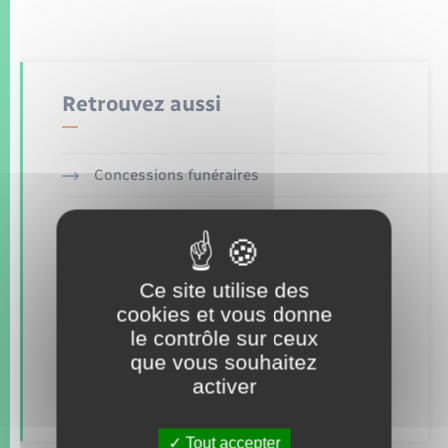
Seniors
Transports
Retrouvez aussi
Voirie et espace public
Concessions funéraires
Elections et citoyenneté
Etat civil
Ce site utilise des
Mariage – PACS
cookies et vous donne
le contrôle sur ceux
Parrainage civil
que vous souhaitez
activer
Recensement
Tout accepter