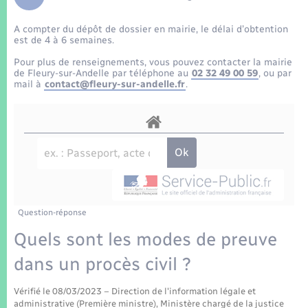
Enfants – Jeunes
Tourisme
Travaux - Autorisation d’occupation de l’espace
public
A compter du dépôt de dossier en mairie, le délai d’obtention
Transports scolaires
Mariage – PACS
Compétences
Etat-civil - Papiers - Citoyenneté
est de 4 à 6 semaines.
Pour plus de renseignements, vous pouvez contacter la mairie
Parrainage civil
Plan interactif
de Fleury-sur-Andelle par téléphone au
02 32 49 00 59
, ou par
Logement - Urbanisme
mail à
contact@fleury-sur-andelle.fr
.
Recensement
Présentation de la commune
Loisirs
Patrimoine – Histoire
Nouvel habitant
Publications
Numérique
Question-réponse
La Communauté de communes
Organisation d’événement
Quels sont les modes de preuve
dans un procès civil ?
Sécurité - Prévention
Vérifié le 08/03/2023 – Direction de l'information légale et
administrative (Première ministre), Ministère chargé de la justice