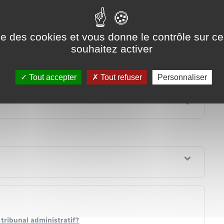
 référé ?
ise des cookies et vous donne le contrôle sur 
éféré ?
souhaitez activer
n rendue en référé ?
Tout accepter
Tout refuser
Personnaliser
 tribunal administratif?