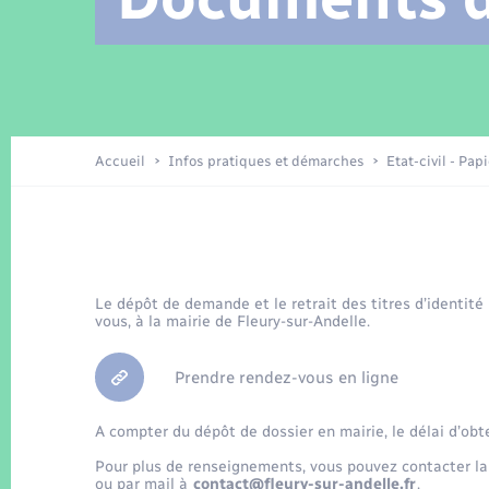
Location de 2 roues
Arrêtés municipaux
Etat civil
Conseil municipal
Petite enfance
Tourisme
Travaux - Autorisation d’occupation
Enfants – Jeunes
de l’espace public
Recensement
Présentation de la commune
Accueil
Infos pratiques et démarches
Etat-civil - Pap
Loisirs
La Communauté de communes
Organisation d’événement
Le dépôt de demande et le retrait des titres d’identité
vous, à la mairie de Fleury-sur-Andelle.
Transports
Prendre rendez-vous en ligne
A compter du dépôt de dossier en mairie, le délai d’obt
Pour plus de renseignements, vous pouvez contacter la
ou par mail à
contact@fleury-sur-andelle.fr
.