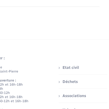
r :
ue
Etat civil
aint-Pierre
uverture :
Déchets
12h et 16h-18h
8h
30-12h
Associations
12h et 16h-18h
30-12h et 16h-18h