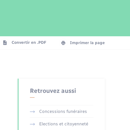
Parrainage civil
Plan interactif
Logement - Urbanisme
Publications
Convertir en .PDF
Imprimer la page
Numérique
Seniors
Retrouvez aussi
Concessions funéraires
Elections et citoyenneté