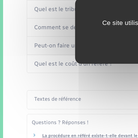
Quel est le tribunal compétent pour un
Ce site util
Comment se déroule la procédure de r
Peut-on faire un recours d'une décisio
Quel est le coût d'un référé ?
Textes de référence
Questions ? Réponses !
La procédure en référé existe-t-elle devant le