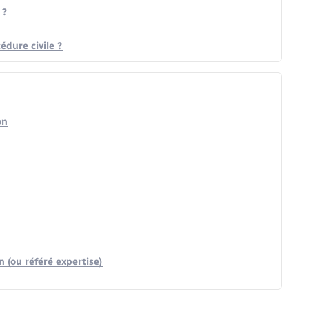
 ?
dure civile ?
on
n (ou référé expertise)