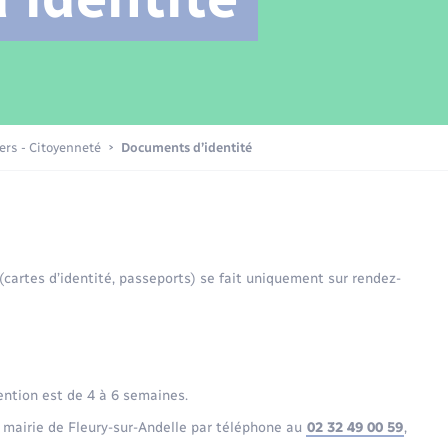
Transports scolaires
Mariage – PACS
Compétences
Etat-civil - Papiers -
Citoyenneté
Patrimoine – Histoire
iers - Citoyenneté
Documents d’identité
Nouvel habitant
Sécurité - Prévention
 (cartes d’identité, passeports) se fait uniquement sur rendez-
Voirie et espace public
ention est de 4 à 6 semaines.
 mairie de Fleury-sur-Andelle par téléphone au
02 32 49 00 59
,