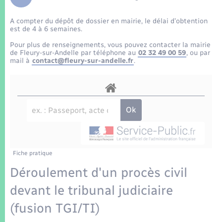
Enfants – Jeunes
Tourisme
Travaux - Autorisation d’occupation de l’espace
public
A compter du dépôt de dossier en mairie, le délai d’obtention
Transports scolaires
Mariage – PACS
Compétences
Etat-civil - Papiers - Citoyenneté
est de 4 à 6 semaines.
Pour plus de renseignements, vous pouvez contacter la mairie
Parrainage civil
Plan interactif
de Fleury-sur-Andelle par téléphone au
02 32 49 00 59
, ou par
Logement - Urbanisme
mail à
contact@fleury-sur-andelle.fr
.
Recensement
Présentation de la commune
Loisirs
Patrimoine – Histoire
Nouvel habitant
Publications
Numérique
Fiche pratique
La Communauté de communes
Organisation d’événement
Déroulement d'un procès civil
devant le tribunal judiciaire
Sécurité - Prévention
(fusion TGI/TI)