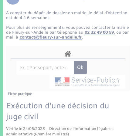
Enfants – Jeunes
Tourisme
Travaux - Autorisation d’occupation de l’espace
public
A compter du dépôt de dossier en mairie, le délai d’obtention
Transports scolaires
Mariage – PACS
Compétences
Etat-civil - Papiers - Citoyenneté
est de 4 à 6 semaines.
Pour plus de renseignements, vous pouvez contacter la mairie
Parrainage civil
Plan interactif
de Fleury-sur-Andelle par téléphone au
02 32 49 00 59
, ou par
Logement - Urbanisme
mail à
contact@fleury-sur-andelle.fr
.
Recensement
Présentation de la commune
Loisirs
Patrimoine – Histoire
Nouvel habitant
Publications
Numérique
Fiche pratique
La Communauté de communes
Organisation d’événement
Exécution d'une décision du
juge civil
Sécurité - Prévention
Vérifié le 24/05/2023 – Direction de l'information légale et
administrative (Première ministre)