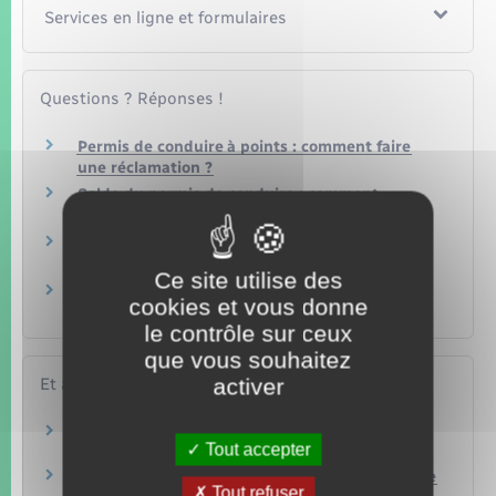
Services en ligne et formulaires
Questions ? Réponses !
Permis de conduire à points : comment faire
une réclamation ?
Solde du permis de conduire : comment
connaître son nombre de points ?
Qu'est-ce que le permis de conduire
probatoire ?
Ce site utilise des
Justice pénale : quelles sont les alternatives à
cookies et vous donne
un procès ?
le contrôle sur ceux
que vous souhaitez
activer
Et aussi
Permis de conduire
Tout accepter
Transports – Mobilité
Récupération des points du permis de conduire
Tout refuser