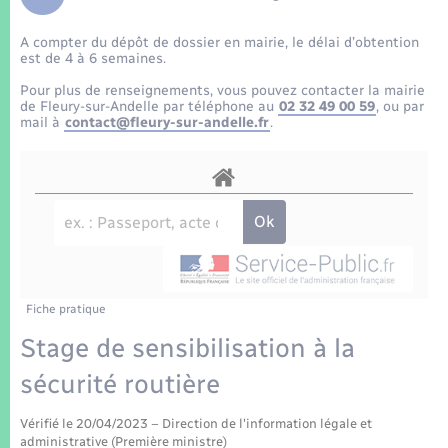
Enfants – Jeunes
Tourisme
Travaux - Autorisation d’occupation de l’espace
public
A compter du dépôt de dossier en mairie, le délai d’obtention
Transports scolaires
Mariage – PACS
Compétences
Etat-civil - Papiers - Citoyenneté
est de 4 à 6 semaines.
Pour plus de renseignements, vous pouvez contacter la mairie
Parrainage civil
Plan interactif
de Fleury-sur-Andelle par téléphone au
02 32 49 00 59
, ou par
Logement - Urbanisme
mail à
contact@fleury-sur-andelle.fr
.
Recensement
Présentation de la commune
Loisirs
Patrimoine – Histoire
Nouvel habitant
Publications
Numérique
Fiche pratique
La Communauté de communes
Organisation d’événement
Stage de sensibilisation à la
sécurité routière
Sécurité - Prévention
Vérifié le 20/04/2023 – Direction de l'information légale et
administrative (Première ministre)