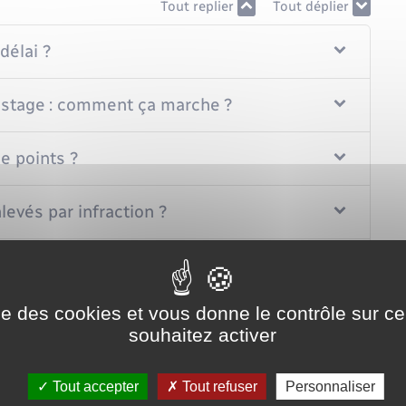
Tout replier
Tout déplier
délai ?
n stage : comment ça marche ?
e points ?
levés par infraction ?
rs) ?
ise des cookies et vous donne le contrôle sur 
souhaitez activer
Tout accepter
Tout refuser
Personnaliser