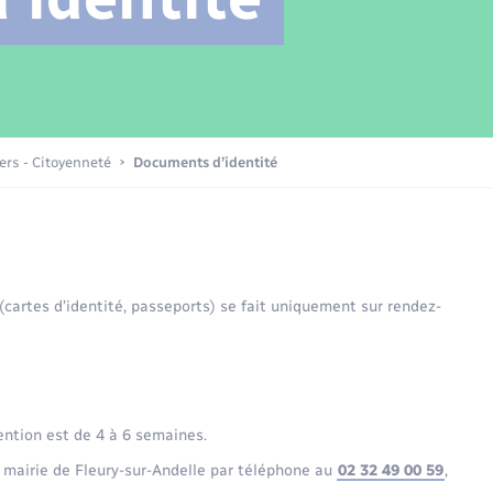
Transports scolaires
Mariage – PACS
Compétences
Etat-civil - Papiers -
Citoyenneté
Patrimoine – Histoire
iers - Citoyenneté
Documents d’identité
Nouvel habitant
Sécurité - Prévention
 (cartes d’identité, passeports) se fait uniquement sur rendez-
Voirie et espace public
ention est de 4 à 6 semaines.
 mairie de Fleury-sur-Andelle par téléphone au
02 32 49 00 59
,