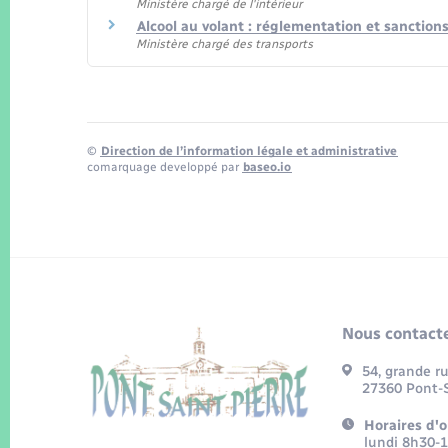
Ministère chargé de l'intérieur
Alcool au volant : réglementation et sanction
Ministère chargé des transports
©
Direction de l’information légale et administrative
comarquage developpé par
baseo.io
Nous contacte
54, grande r
27360 Pont-S
Horaires d'o
lundi 8h30-