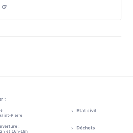
s
r :
ue
Etat civil
aint-Pierre
uverture :
Déchets
12h et 16h-18h