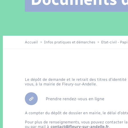
Location de 2 roues
Arrêtés municipaux
Etat civil
Conseil municipal
Petite enfance
Tourisme
Travaux - Autorisation d’occupation
Enfants – Jeunes
de l’espace public
Recensement
Présentation de la commune
Accueil
Infos pratiques et démarches
Etat-civil - Pap
Loisirs
La Communauté de communes
Organisation d’événement
Le dépôt de demande et le retrait des titres d’identité
vous, à la mairie de Fleury-sur-Andelle.
Transports
Prendre rendez-vous en ligne
A compter du dépôt de dossier en mairie, le délai d’obt
Pour plus de renseignements, vous pouvez contacter la
ou par mail à
contact@fleury-sur-andelle.fr
.