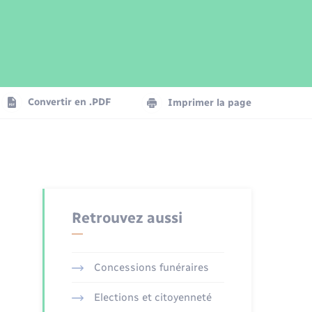
Parrainage civil
Plan interactif
Logement - Urbanisme
Publications
Convertir en .PDF
Imprimer la page
Numérique
Seniors
Retrouvez aussi
Concessions funéraires
Elections et citoyenneté