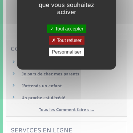
que vous souhaitez
LOISIRS
activer
Animaux,
Permis bateau,
Tourisme,
Permis de
chasser…
Tout accepter
Tout refuser
COMMENT FAIRE SI…
Personnaliser
Je déménage
Je pars de chez mes parents
J'attends un enfant
Un proche est décédé
Tous les Comment faire si…
SERVICES EN LIGNE