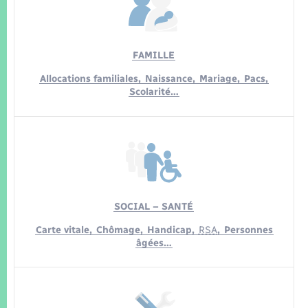
Seniors
Transports
FAMILLE
Allocations familiales,
Naissance,
Mariage,
Pacs,
Voirie et espace public
Scolarité…
SOCIAL – SANTÉ
Carte vitale,
Chômage,
Handicap,
RSA
,
Personnes
âgées…