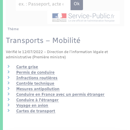
Enfants – Jeunes
Tourisme
Travaux - Autorisation d’occupation de l’espace
public
Transports scolaires
Mariage – PACS
Compétences
Etat-civil - Papiers - Citoyenneté
Parrainage civil
Plan interactif
Thème
Logement - Urbanisme
Transports – Mobilité
Recensement
Présentation de la commune
Loisirs
Vérifié le 12/07/2022 – Direction de l'information légale et
administrative (Première ministre)
Patrimoine – Histoire
Nouvel habitant
Carte grise
Permis de conduire
Publications
Infractions routières
Numérique
Contrôle technique
Mesures antipollution
La Communauté de communes
Conduire en France avec un permis étranger
Organisation d’événement
Conduire à l'étranger
Voyage en avion
Cartes de transport
Sécurité - Prévention