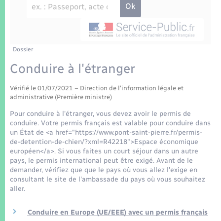
Enfants – Jeunes
Tourisme
Travaux - Autorisation d’occupation de l’espace
public
Transports scolaires
Mariage – PACS
Compétences
Etat-civil - Papiers - Citoyenneté
Parrainage civil
Plan interactif
Dossier
Logement - Urbanisme
Conduire à l'étranger
Recensement
Présentation de la commune
Loisirs
Vérifié le 01/07/2021 – Direction de l'information légale et
administrative (Première ministre)
Patrimoine – Histoire
Nouvel habitant
Pour conduire à l'étranger, vous devez avoir le permis de
conduire. Votre permis français est valable pour conduire dans
Publications
un État de <a href="https://www.pont-saint-pierre.fr/permis-
Numérique
de-detention-de-chien/?xml=R42218">Espace économique
européen</a>. Si vous faites un court séjour dans un autre
La Communauté de communes
pays, le permis international peut être exigé. Avant de le
Organisation d’événement
demander, vérifiez que que le pays où vous allez l'exige en
consultant le site de l'ambassade du pays où vous souhaitez
aller.
Sécurité - Prévention
Conduire en Europe (UE/EEE) avec un permis français