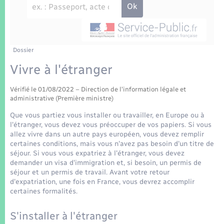
Enfants – Jeunes
Tourisme
Travaux - Autorisation d’occupation de l’espace
public
Transports scolaires
Mariage – PACS
Compétences
Etat-civil - Papiers - Citoyenneté
Parrainage civil
Plan interactif
Dossier
Logement - Urbanisme
Vivre à l'étranger
Recensement
Présentation de la commune
Loisirs
Vérifié le 01/08/2022 – Direction de l'information légale et
administrative (Première ministre)
Patrimoine – Histoire
Nouvel habitant
Que vous partiez vous installer ou travailler, en Europe ou à
l'étranger, vous devez vous préoccuper de vos papiers. Si vous
Publications
allez vivre dans un autre pays européen, vous devez remplir
Numérique
certaines conditions, mais vous n'avez pas besoin d'un titre de
séjour. Si vous vous expatriez à l'étranger, vous devez
La Communauté de communes
demander un visa d'immigration et, si besoin, un permis de
Organisation d’événement
séjour et un permis de travail. Avant votre retour
d'expatriation, une fois en France, vous devrez accomplir
certaines formalités.
Sécurité - Prévention
S'installer à l'étranger