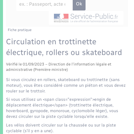
Enfants – Jeunes
Tourisme
Travaux - Autorisation d’occupation de l’espace
public
Transports scolaires
Mariage – PACS
Compétences
Etat-civil - Papiers - Citoyenneté
Parrainage civil
Plan interactif
Fiche pratique
Logement - Urbanisme
Circulation en trottinette
Recensement
Présentation de la commune
électrique, rollers ou skateboard
Loisirs
Patrimoine – Histoire
Vérifié le 01/09/2023 – Direction de l'information légale et
Nouvel habitant
administrative (Première ministre)
Publications
Si vous circulez en rollers, skateboard ou trottinette (sans
Numérique
moteur), vous êtes considéré comme un piéton et vous devez
rouler sur le trottoir.
La Communauté de communes
Si vous utilisez un <span class="expression">engin de
Organisation d’événement
déplacement électrique</span> (trottinette électrique,
hoverboard, gyropode, monoroue, cyclomobile léger), vous
devez circuler sur la piste cyclable lorsqu'elle existe.
Sécurité - Prévention
Les vélos doivent circuler sur la chaussée ou sur la piste
cyclable (s'il y en a une).