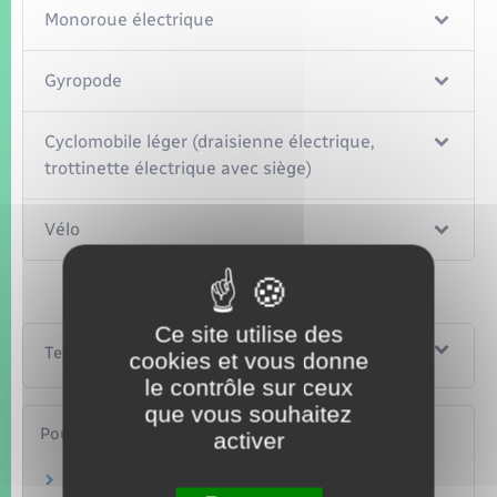
Monoroue électrique
Gyropode
Cyclomobile léger (draisienne électrique,
trottinette électrique avec siège)
Vélo
Ce site utilise des
Textes de référence
cookies et vous donne
le contrôle sur ceux
que vous souhaitez
Pour en savoir plus
activer
Où circuler avec les gyropodes, trottinettes et