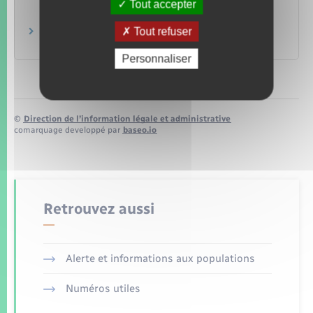
autres appareils de mobilité ?
Tout accepter
Institut national de la consommation (INC)
Tout refuser
Droits et devoirs du piéton
Association Prévention Routière
Personnaliser
©
Direction de l’information légale et administrative
comarquage developpé par
baseo.io
Retrouvez aussi
Alerte et informations aux populations
Numéros utiles