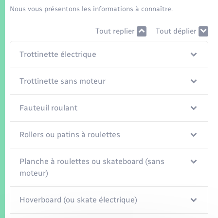
Seniors
Nous vous présentons les informations à connaître.
Transports
Tout replier
Tout déplier
Trottinette électrique
Voirie et espace public
Trottinette sans moteur
Fauteuil roulant
Rollers ou patins à roulettes
Planche à roulettes ou skateboard (sans
moteur)
Hoverboard (ou skate électrique)