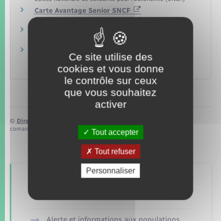
Carte Avantage Senior SNCF
Société nationale des chemins de fer français (SNCF)
Aides aux transports à Paris
Ville de Paris
Pass Paris Access' pour les personnes adultes
Ce site utilise des
en situation de handicap
cookies et vous donne
Ville de Paris
le contrôle sur ceux
que vous souhaitez
activer
©
Direction de l’information légale et administrative
comarquage developpé par
baseo.io
Tout accepter
Tout refuser
Personnaliser
Retrouvez aussi
Alerte et informations aux populations