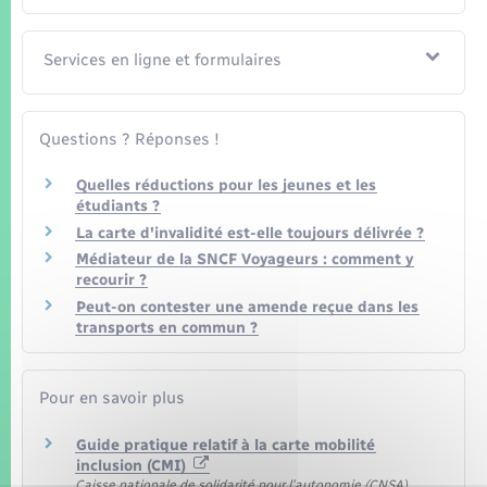
Seniors
Services en ligne et formulaires
Transports
Voirie et espace public
Questions ? Réponses !
Quelles réductions pour les jeunes et les
étudiants ?
La carte d'invalidité est-elle toujours délivrée ?
Médiateur de la SNCF Voyageurs : comment y
recourir ?
Peut-on contester une amende reçue dans les
transports en commun ?
Pour en savoir plus
Guide pratique relatif à la carte mobilité
inclusion (CMI)
Caisse nationale de solidarité pour l'autonomie (CNSA)