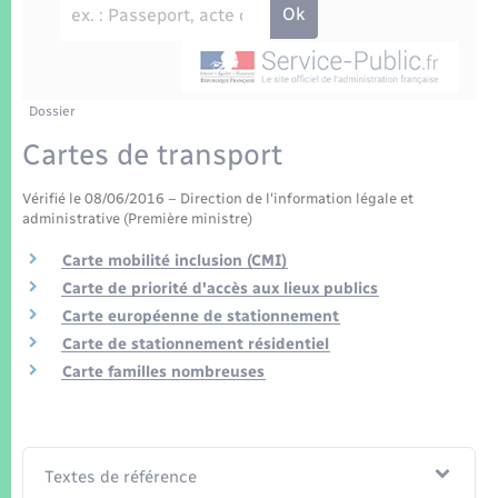
Enfants – Jeunes
Tourisme
Travaux - Autorisation d’occupation de l’espace
public
Transports scolaires
Mariage – PACS
Compétences
Etat-civil - Papiers - Citoyenneté
Parrainage civil
Plan interactif
Dossier
Logement - Urbanisme
Cartes de transport
Recensement
Présentation de la commune
Loisirs
Vérifié le 08/06/2016 – Direction de l'information légale et
administrative (Première ministre)
Patrimoine – Histoire
Nouvel habitant
Carte mobilité inclusion (CMI)
Carte de priorité d'accès aux lieux publics
Publications
Numérique
Carte européenne de stationnement
Carte de stationnement résidentiel
La Communauté de communes
Carte familles nombreuses
Organisation d’événement
Sécurité - Prévention
Textes de référence