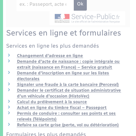
Enfants – Jeunes
Tourisme
Travaux - Autorisation d’occupation de l’espace
public
Transports scolaires
Mariage – PACS
Compétences
Etat-civil - Papiers - Citoyenneté
Services en ligne et formulaires
Parrainage civil
Plan interactif
Logement - Urbanisme
Services en ligne les plus demandés
Recensement
Présentation de la commune
Loisirs
Changement d'adresse en ligne
Demande d'acte de naissance : copie intégrale ou
Patrimoine – Histoire
extrait (naissance en France) – Service gratuit
Nouvel habitant
Demande d'inscription en ligne sur les listes
électorales
Publications
Signaler une fraude à la carte bancaire (Perceval)
Numérique
Demander le certificat de situation administrative
La Communauté de communes
d'un véhicule d'occasion (HistoVec)
Calcul du prélèvement à la source
Organisation d’événement
Achat en ligne du timbre fiscal – Passeport
Permis de conduire : consulter ses points et ses
relevés (Télépoints)
Sécurité - Prévention
Refaire sa carte grise (perte, vol ou détérioration)
Formulaires les plus demandés