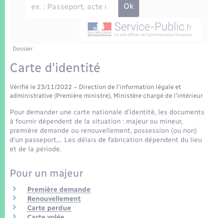
Enfants – Jeunes
Tourisme
Travaux - Autorisation d’occupation de l’espace
public
Transports scolaires
Mariage – PACS
Compétences
Etat-civil - Papiers - Citoyenneté
Parrainage civil
Plan interactif
Dossier
Logement - Urbanisme
Carte d'identité
Recensement
Présentation de la commune
Loisirs
Vérifié le 23/11/2022 – Direction de l'information légale et
administrative (Première ministre), Ministère chargé de l'intérieur
Patrimoine – Histoire
Nouvel habitant
Pour demander une carte nationale d'identité, les documents
à fournir dépendent de la situation : majeur ou mineur,
Publications
première demande ou renouvellement, possession (ou non)
Numérique
d'un passeport,… Les délais de fabrication dépendent du lieu
et de la période.
La Communauté de communes
Organisation d’événement
Pour un majeur
Première demande
Sécurité - Prévention
Renouvellement
Carte perdue
Carte volée