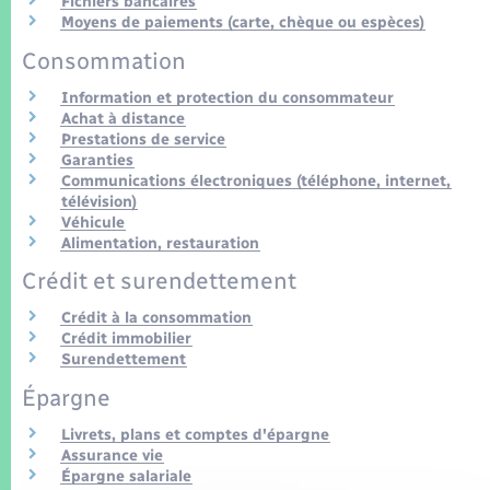
Fichiers bancaires
Seniors
Moyens de paiements (carte, chèque ou espèces)
Consommation
Transports
Information et protection du consommateur
Achat à distance
Voirie et espace public
Prestations de service
Garanties
Communications électroniques (téléphone, internet,
télévision)
Véhicule
Alimentation, restauration
Crédit et surendettement
Crédit à la consommation
Crédit immobilier
Surendettement
Épargne
Livrets, plans et comptes d'épargne
Assurance vie
Épargne salariale