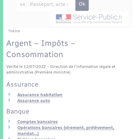
Enfants – Jeunes
Tourisme
Travaux - Autorisation d’occupation de l’espace
public
Transports scolaires
Mariage – PACS
Compétences
Etat-civil - Papiers - Citoyenneté
Parrainage civil
Plan interactif
Thème
Logement - Urbanisme
Argent – Impôts –
Recensement
Présentation de la commune
Consommation
Loisirs
Patrimoine – Histoire
Vérifié le 12/07/2022 – Direction de l'information légale et
Nouvel habitant
administrative (Première ministre)
Publications
Assurance
Numérique
Assurance habitation
La Communauté de communes
Assurance auto
Organisation d’événement
Banque
Comptes bancaires
Sécurité - Prévention
Opérations bancaires (virement, prélèvement,
mandat…)