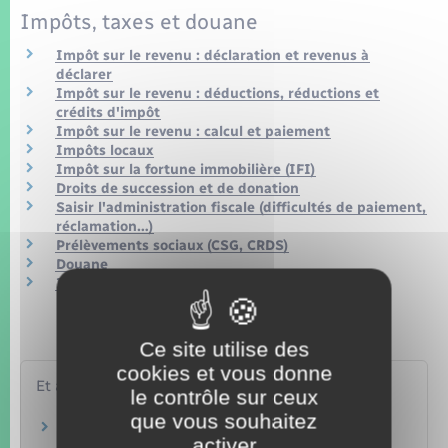
Impôts, taxes et douane
Impôt sur le revenu : déclaration et revenus à
déclarer
Impôt sur le revenu : déductions, réductions et
crédits d'impôt
Impôt sur le revenu : calcul et paiement
Impôts locaux
Impôt sur la fortune immobilière (IFI)
Droits de succession et de donation
Saisir l'administration fiscale (difficultés de paiement,
réclamation…)
Prélèvements sociaux (CSG, CRDS)
Douane
Impôt des résidents à l'étranger
Ce site utilise des
cookies et vous donne
Et aussi
le contrôle sur ceux
que vous souhaitez
Rentes et capitaux versés en cas de décès
activer
Famille – Scolarité