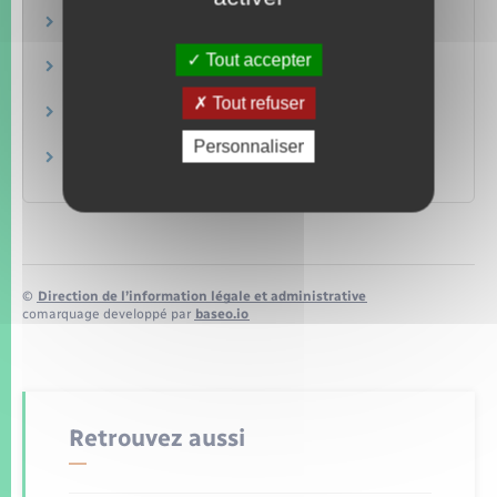
Achat ou vente d'un logement
Logement
Tout accepter
Achat d'un terrain
Logement
Tout refuser
Rémunération dans le secteur privé
Travail – Formation
Personnaliser
Rémunération dans la fonction publique
Travail – Formation
©
Direction de l’information légale et administrative
comarquage developpé par
baseo.io
Retrouvez aussi