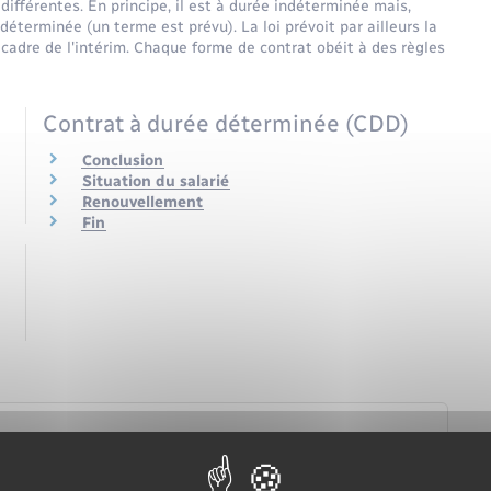
différentes. En principe, il est à durée indéterminée mais,
e déterminée (un terme est prévu). La loi prévoit par ailleurs la
 cadre de l'intérim. Chaque forme de contrat obéit à des règles
Contrat à durée déterminée (CDD)
Conclusion
Situation du salarié
Renouvellement
Fin
à durée déterminée (CDD) ?