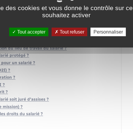
?
ise des cookies et vous donne le contrôle sur 
entreprise ?
souhaitez activer
 contrat de mission (intérim) ?
s d'activités peut-on y recourir ?
Tout accepter
Tout refuser
Personnaliser
t-il des obligations ?
on du lieu de travail du salarié ?
larié protégé ?
 pour un salarié ?
2I) ?
ration ?
I ?
rit ?
rié soit juré d'assises ?
 mission) ?
es droits du salarié ?