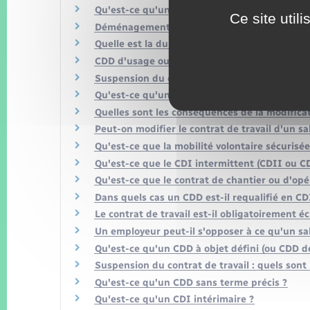
Qu'est-ce qu'une clause de non-concurrence 
Ce site util
Déménagement : un salarié doit-il suivre son 
Quelle est la durée de la période d'essai d'un
CDD d'usage ou d'intérim : dans quels secteur
Suspension du contrat de travail : le salarié a-
Qu'est-ce qu'une clause de mobilité ?
Quelles sont les conséquences de la modificati
Peut-on modifier le contrat de travail d'un sa
Qu'est-ce que la mobilité volontaire sécurisée
Qu'est-ce que le CDI intermittent (CDII ou CD
Qu'est-ce que le contrat de chantier ou d'opé
Dans quels cas un CDD est-il requalifié en CD
Le contrat de travail est-il obligatoirement éc
Un employeur peut-il s'opposer à ce qu'un sala
Qu'est-ce qu'un CDD à objet défini (ou CDD de
Suspension du contrat de travail : quels sont l
Qu'est-ce qu'un CDD sans terme précis ?
Qu'est-ce qu'un CDI intérimaire ?