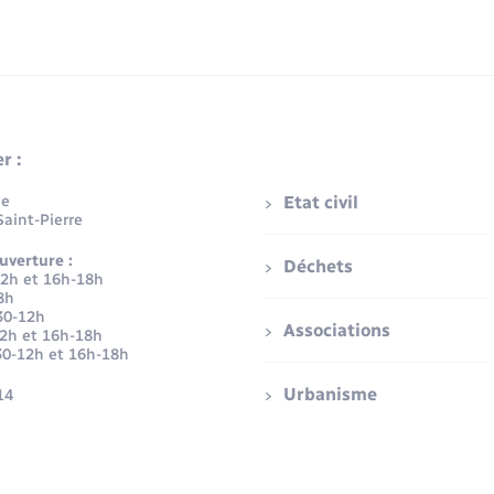
r :
ue
Etat civil
aint-Pierre
uverture :
Déchets
12h et 16h-18h
8h
30-12h
Associations
12h et 16h-18h
30-12h et 16h-18h
Urbanisme
14