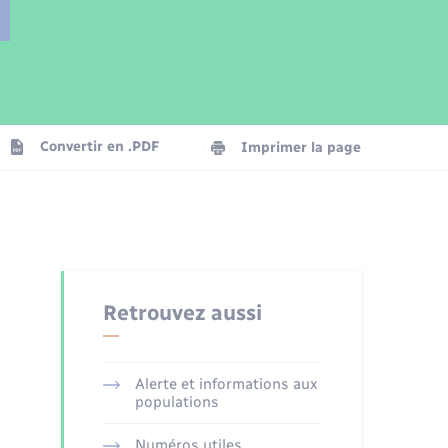
Parrainage civil
Plan interactif
Logement - Urbanisme
Publications
Convertir en .PDF
Imprimer la page
Numérique
Seniors
Retrouvez aussi
Alerte et informations aux
populations
Numéros utiles