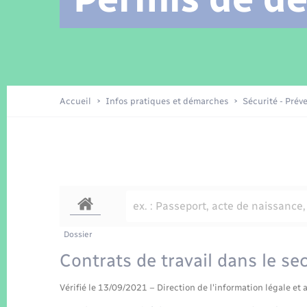
Location de 2 roues
Arrêtés municipaux
Etat civil
Conseil municipal
Petite enfance
Tourisme
Travaux - Autorisation d’occupation
Enfants – Jeunes
de l’espace public
Recensement
Présentation de la commune
Accueil
Infos pratiques et démarches
Sécurité - Prév
Loisirs
La Communauté de communes
Organisation d’événement
Transports
Dossier
Contrats de travail dans le se
Vérifié le 13/09/2021 – Direction de l'information légale et 