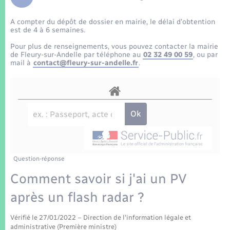
Enfants – Jeunes
Tourisme
Travaux - Autorisation d’occupation de l’espace
public
A compter du dépôt de dossier en mairie, le délai d’obtention
Transports scolaires
Mariage – PACS
Compétences
Etat-civil - Papiers - Citoyenneté
est de 4 à 6 semaines.
Pour plus de renseignements, vous pouvez contacter la mairie
Parrainage civil
Plan interactif
de Fleury-sur-Andelle par téléphone au
02 32 49 00 59
, ou par
Logement - Urbanisme
mail à
contact@fleury-sur-andelle.fr
.
Recensement
Présentation de la commune
Loisirs
Patrimoine – Histoire
Nouvel habitant
Publications
Numérique
Question-réponse
La Communauté de communes
Organisation d’événement
Comment savoir si j'ai un PV
après un flash radar ?
Sécurité - Prévention
Vérifié le 27/01/2022 – Direction de l'information légale et
administrative (Première ministre)