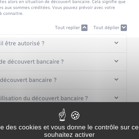
es alors en situation de découvert bancaire. Cela signifie que
es aux sommes créditées. Vous pouvez prévoir avec votre
à connaitre.
Tout replier
Tout déplier
 être autorisé ?
 de découvert bancaire ?
 découvert bancaire ?
tilisation du découvert bancaire ?
nt du découvert autorisé ?
ise des cookies et vous donne le contrôle sur 
souhaitez activer
utorisation de découvert bancaire ?