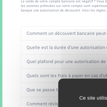
Le solde de votre compte bancaire est négatif ? Vous êt
les sommes prélevées sur votre compte sont supérieur
banque une autorisation de découvert. Voici les règles 
Comment un découvert bancaire peut-il
Quelle est la durée d'une autorisation
Quel plafond pour une autorisation de
Quels sont les frais à payer en cas d'u
Que se passe t-il en cas de dépasseme
Ce site util
Comment réviser ou mettre fin à une a