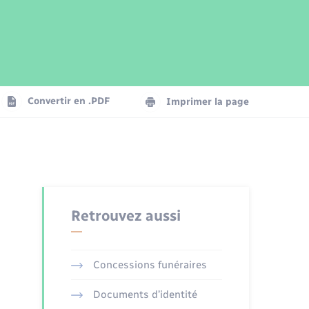
Parrainage civil
Plan interactif
Logement - Urbanisme
Publications
Convertir en .PDF
Imprimer la page
Numérique
Seniors
Retrouvez aussi
Concessions funéraires
Documents d’identité