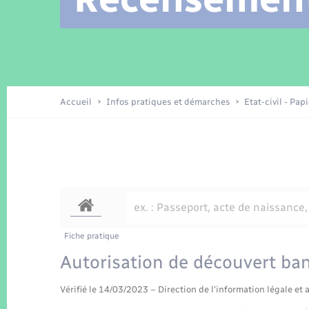
Location de 2 roues
Arrêtés municipaux
Etat civil
Conseil municipal
Petite enfance
Tourisme
Travaux - Autorisation d’occupation
Enfants – Jeunes
de l’espace public
Recensement
Présentation de la commune
Accueil
Infos pratiques et démarches
Etat-civil - Pap
Loisirs
La Communauté de communes
Organisation d’événement
Transports
Fiche pratique
Autorisation de découvert ban
Vérifié le 14/03/2023 – Direction de l'information légale et 