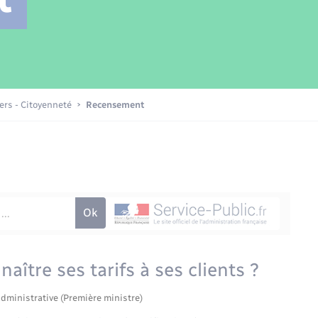
Transports scolaires
Mariage – PACS
Compétences
Etat-civil - Papiers -
Citoyenneté
Patrimoine – Histoire
iers - Citoyenneté
Recensement
Nouvel habitant
Sécurité - Prévention
Voirie et espace public
aître ses tarifs à ses clients ?
administrative (Première ministre)