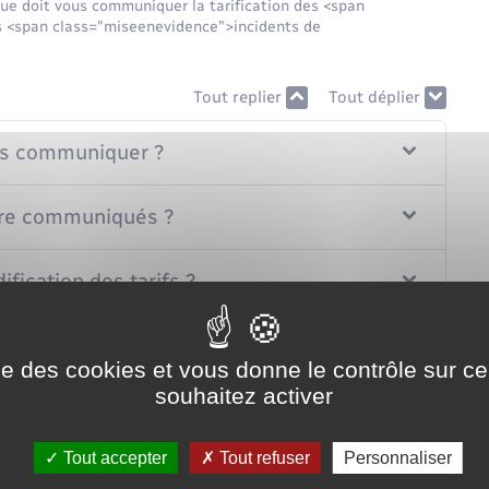
e doit vous communiquer la tarification des <span
s <span class="miseenevidence">incidents de
Tout replier
Tout déplier
ous communiquer ?
être communiqués ?
ication des tarifs ?
te pas ses obligations d'information ?
ise des cookies et vous donne le contrôle sur 
souhaitez activer
Tout accepter
Tout refuser
Personnaliser