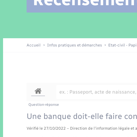
Location de 2 roues
Arrêtés municipaux
Etat civil
Conseil municipal
Petite enfance
Tourisme
Travaux - Autorisation d’occupation
Enfants – Jeunes
de l’espace public
Recensement
Présentation de la commune
Accueil
Infos pratiques et démarches
Etat-civil - Pap
Loisirs
La Communauté de communes
Organisation d’événement
Transports
Question-réponse
Une banque doit-elle faire conn
Vérifié le 27/10/2022 – Direction de l'information légale et 