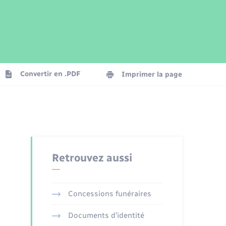
Parrainage civil
Plan interactif
Logement - Urbanisme
Publications
Convertir en .PDF
Imprimer la page
Numérique
Seniors
Retrouvez aussi
Concessions funéraires
Documents d’identité