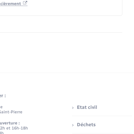
ancièrement
r :
ue
Etat civil
aint-Pierre
uverture :
Déchets
12h et 16h-18h
8h