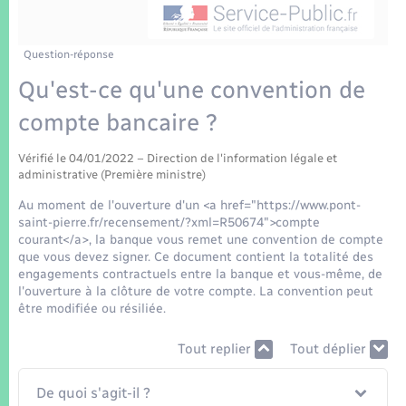
Enfants – Jeunes
Tourisme
Travaux - Autorisation d’occupation de l’espace
public
Transports scolaires
Mariage – PACS
Compétences
Etat-civil - Papiers - Citoyenneté
Question-réponse
Qu'est-ce qu'une convention de
Parrainage civil
Plan interactif
Logement - Urbanisme
compte bancaire ?
Recensement
Présentation de la commune
Loisirs
Vérifié le 04/01/2022 – Direction de l'information légale et
administrative (Première ministre)
Patrimoine – Histoire
Au moment de l'ouverture d'un <a href="https://www.pont-
Nouvel habitant
saint-pierre.fr/recensement/?xml=R50674">compte
Publications
courant</a>, la banque vous remet une convention de compte
Numérique
que vous devez signer. Ce document contient la totalité des
engagements contractuels entre la banque et vous-même, de
La Communauté de communes
l'ouverture à la clôture de votre compte. La convention peut
Organisation d’événement
être modifiée ou résiliée.
Tout replier
Tout déplier
Sécurité - Prévention
De quoi s'agit-il ?