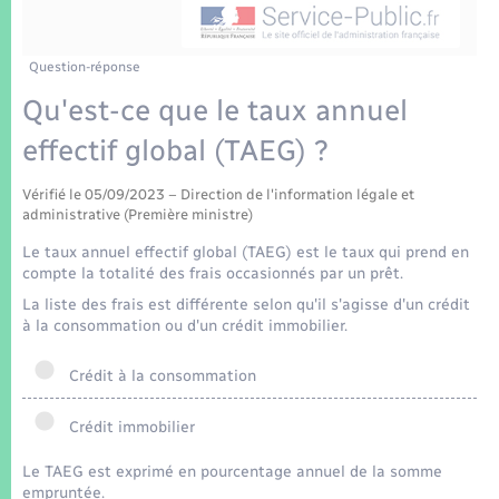
Enfants – Jeunes
Tourisme
Travaux - Autorisation d’occupation de l’espace
public
Transports scolaires
Mariage – PACS
Compétences
Etat-civil - Papiers - Citoyenneté
Question-réponse
Qu'est-ce que le taux annuel
Parrainage civil
Plan interactif
Logement - Urbanisme
effectif global (TAEG) ?
Recensement
Présentation de la commune
Loisirs
Vérifié le 05/09/2023 – Direction de l'information légale et
administrative (Première ministre)
Patrimoine – Histoire
Le taux annuel effectif global (TAEG) est le taux qui prend en
Nouvel habitant
compte la totalité des frais occasionnés par un prêt.
Publications
La liste des frais est différente selon qu'il s'agisse d'un crédit
Numérique
à la consommation ou d'un crédit immobilier.
La Communauté de communes
Organisation d’événement
Crédit à la consommation
Crédit immobilier
Sécurité - Prévention
Le TAEG est exprimé en pourcentage annuel de la somme
empruntée.